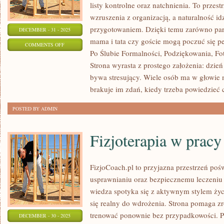
listy kontrolne oraz natchnienia. To przestr
wzruszenia z organizacją, a naturalność i
przygotowaniem. Dzięki temu zarówno para
DECEMBER - 31 - 2025
mama i tata czy goście mogą poczuć się pe
ON
COMMENTS OFF
Po Ślubie Formalności, Podziękowania, Foto
ŚLUB
Strona wyrasta z prostego założenia: dzień
W
bywa stresujący. Wiele osób ma w głowie 
PLENERZE
brakuje im zdań, kiedy trzeba powiedzieć 
POSTED BY ADMIN
Fizjoterapia w pracy
FizjoCoach.pl to przyjazna przestrzeń pośw
usprawnianiu oraz bezpiecznemu leczeniu 
wiedza spotyka się z aktywnym stylem życi
się realny do wdrożenia. Strona pomaga zr
trenować ponownie bez przypadkowości. P
DECEMBER - 30 - 2025