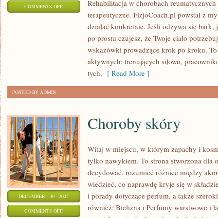
Rehabilitacja w chorobach reumatycznych i
ON
COMMENTS OFF
terapeutyczne. FizjoCoach.pl powstał z my
FIZJOTERAPIA
działać konkretnie. Jeśli odzywa się bark, j
W
po prostu czujesz, że Twoje ciało potrzebu
PRACY
wskazówki prowadzące krok po kroku. To
BIUROWEJ
aktywnych: trenujących siłowo, pracownikó
tych,
[ Read More ]
POSTED BY ADMIN
Choroby skóry
Witaj w miejscu, w którym zapachy i kosme
tylko nawykiem. To strona stworzona dla o
decydować, rozumieć różnice między ako
wiedzieć, co naprawdę kryje się w składzi
i porady dotyczące perfum, a także szerok
DECEMBER - 30 - 2025
również: Bielizna i Perfumy warstwowe i l
ON
COMMENTS OFF