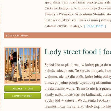
specjalisty i jak rozróżniać praktyczne za
A
Ciekawe kategorie to Endodoncja (Leczeni
NAWYKI
Twarzy i Wymowa. W centrum Stombis stoi
CYWILIZACYJNE
jest często łatwiejsza, tańsza i mniej stre
(STRES,
ostatnią chwilę. Dlatego
[ Read More ]
PAPIEROSY,
POSTED BY ADMIN
KAWA)
Lody street food i fo
Speed-Ice to platforma, w której pasja do
z doświadczeniem. To serwis dla tych, któ
w domu, ale też dla osób, które lubią odk
dlaczego jedne porcje wychodzą aksamitne
przekrystalizowane. Tu mróz nie jest prze
JANUARY - 4 - 2026
każdy gałka może stać się kulinarnią przy
ON
COMMENTS OFF
Suchy lód w sztuce i Wydarzenia i pokazy
LODY
rzemieślnicze nie są tylko słodyczą. To hi
STREET