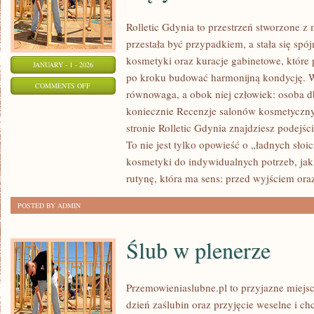
Rolletic Gdynia to przestrzeń stworzone z 
przestała być przypadkiem, a stała się spó
kosmetyki oraz kuracje gabinetowe, które
JANUARY - 1 - 2026
po kroku budować harmonijną kondycję. W 
ON
COMMENTS OFF
równowaga, a obok niej człowiek: osoba d
KOSMETYKI
koniecznie Recenzje salonów kosmetyczn
DLA
stronie Rolletic Gdynia znajdziesz podejści
DZIECI
To nie jest tylko opowieść o „ładnych słoi
I
kosmetyki do indywidualnych potrzeb, jak 
KOBIET
rutynę, która ma sens: przed wyjściem ora
W
POSTED BY ADMIN
CIĄŻY
Ślub w plenerze
Przemowieniaslubne.pl to przyjazne miejsc
dzień zaślubin oraz przyjęcie weselne i c