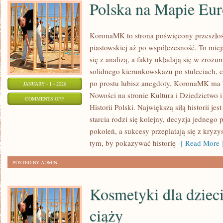
Polska na Mapie Eu
KoronaMK to strona poświęcony przeszłośc
piastowskiej aż po współczesność. To mie
się z analizą, a fakty układają się w zrozum
solidnego kierunkowskazu po stuleciach, c
po prostu lubisz anegdoty, KoronaMK ma by
JANUARY - 1 - 2026
Nowości na stronie Kultura i Dziedzictwo i
ON
COMMENTS OFF
Historii Polski. Największą siłą historii je
POLSKA
starcia rodzi się kolejny, decyzja jedneg
NA
pokoleń, a sukcesy przeplatają się z kryz
MAPIE
tym, by pokazywać historię
[ Read More 
EUROPY
POSTED BY ADMIN
Kosmetyki dla dzieci
ciąży