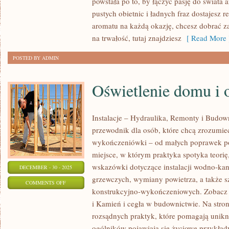
powstała po to, by łączyć pasję do świata
CHOROBY
pustych obietnic i ładnych fraz dostajesz r
SKÓRY
aromatu na każdą okazję, chcesz dobrać z
na trwałość, tutaj znajdziesz
[ Read More 
POSTED BY ADMIN
Oświetlenie domu i 
Instalacje – Hydraulika, Remonty i Budow
przewodnik dla osób, które chcą zrozumieć 
wykończeniówki – od małych poprawek p
miejsce, w którym praktyka spotyka teorię,
wskazówki dotyczące instalacji wodno-ka
DECEMBER - 30 - 2025
grzewczych, wymiany powietrza, a także s
ON
COMMENTS OFF
konstrukcyjno-wykończeniowych. Zobacz k
OŚWIETLENIE
i Kamień i cegła w budownictwie. Na stron
DOMU
rozsądnych praktyk, które pomagają unik
I
ogólników pojawiają się życiowe przykład