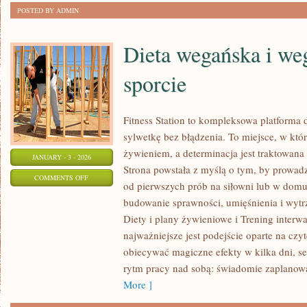
POSTED BY ADMIN
Dieta wegańska i we
sporcie
Fitness Station to kompleksowa platforma 
sylwetkę bez błądzenia. To miejsce, w któr
żywieniem, a determinacja jest traktowana
JANUARY - 3 - 2026
Strona powstała z myślą o tym, by prowad
ON
COMMENTS OFF
od pierwszych prób na siłowni lub w dom
DIETA
budowanie sprawności, umięśnienia i wytr
WEGAŃSKA
Diety i plany żywieniowe i Trening interwa
I
najważniejsze jest podejście oparte na czyt
WEGETARIAŃSKA
obiecywać magiczne efekty w kilka dni, s
W
rytm pracy nad sobą: świadomie zaplanow
SPORCIE
More ]