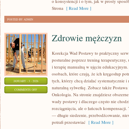
o konsystencji i o tym, jak w prosty sposób
FOOD
Strona
[ Read More ]
I
FOOD
POSTED BY ADMIN
TRUCKI
Zdrowie mężczyzn
Korekcja Wad Postawy to praktyczny serw
posturalne poprzez trening terapeutyczny, 
i terapię manualną w ujęciu edukacyjnym.
osobach, które czują, że ich kręgosłup potr
tych, którzy chcą działać systematycznie 
JANUARY - 3 - 2026
naturalną sylwetkę. Zobacz także Postawa u
ON
COMMENTS OFF
Onkologia. Na stronie znajdziesz obszerne 
ZDROWIE
wady postawy i dlaczego często nie chodz
MĘŻCZYZN
rozciągnięcia, ale o łańcuch kompensacji
— długie siedzenie, przebodźcowanie, nie
potrafi przestawiać
[ Read More ]