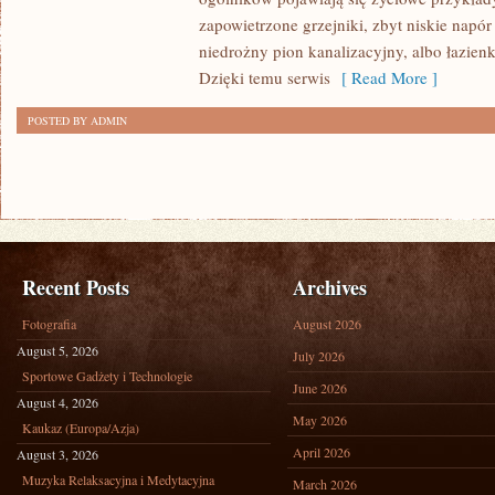
OGRODU
zapowietrzone grzejniki, zbyt niskie napór
niedrożny pion kanalizacyjny, albo łazie
Dzięki temu serwis
[ Read More ]
POSTED BY ADMIN
Recent Posts
Archives
Fotografia
August 2026
August 5, 2026
July 2026
Sportowe Gadżety i Technologie
June 2026
August 4, 2026
May 2026
Kaukaz (Europa/Azja)
April 2026
August 3, 2026
Muzyka Relaksacyjna i Medytacyjna
March 2026