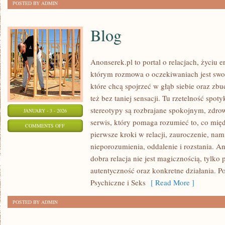
POSTED BY ADMIN
Blog
Anonserek.pl to portal o relacjach, życiu 
którym rozmowa o oczekiwaniach jest swob
które chcą spojrzeć w głąb siebie oraz zbu
też bez taniej sensacji. Tu rzetelność spoty
stereotypy są rozbrajane spokojnym, zdr
JANUARY - 3 - 2026
serwis, który pomaga rozumieć to, co mię
ON
COMMENTS OFF
pierwsze kroki w relacji, zauroczenie, nam
BLOG
nieporozumienia, oddalenie i rozstania. A
dobra relacja nie jest magicznością, tylko 
autentyczność oraz konkretne działania. 
Psychiczne i Seks
[ Read More ]
POSTED BY ADMIN