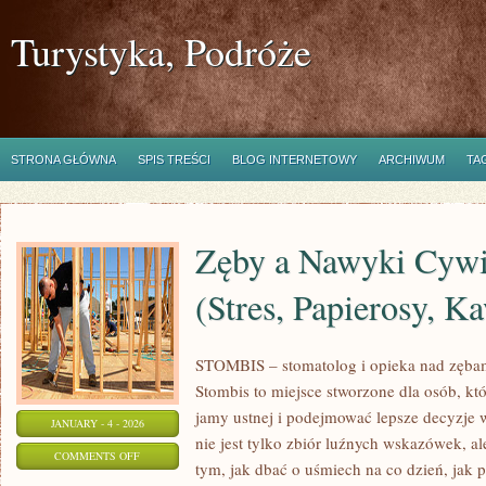
Turystyka, Podróże
STRONA GŁÓWNA
SPIS TREŚCI
BLOG INTERNETOWY
ARCHIWUM
TA
Zęby a Nawyki Cywi
(Stres, Papierosy, K
STOMBIS – stomatolog i opieka nad zębam
Stombis to miejsce stworzone dla osób, kt
jamy ustnej i podejmować lepsze decyzje 
JANUARY - 4 - 2026
nie jest tylko zbiór luźnych wskazówek, 
ON
COMMENTS OFF
tym, jak dbać o uśmiech na co dzień, jak 
ZĘBY