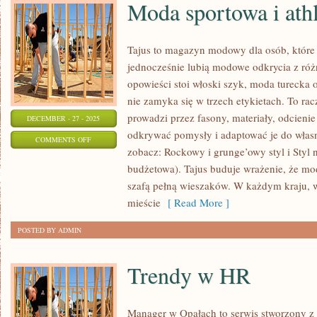
Moda sportowa i athl
Tajus to magazyn modowy dla osób, które 
jednocześnie lubią modowe odkrycia z różn
opowieści stoi włoski szyk, moda turecka 
nie zamyka się w trzech etykietach. To ra
prowadzi przez fasony, materiały, odcienie 
DECEMBER - 27 - 2025
odkrywać pomysły i adaptować je do własn
ON
COMMENTS OFF
zobacz: Rockowy i grunge’owy styl i Styl
MODA
budżetowa). Tajus buduje wrażenie, że moda
SPORTOWA
szafą pełną wieszaków. W każdym kraju, 
I
mieście
[ Read More ]
ATHLEISURE
POSTED BY ADMIN
Trendy w HR
Manager w Opałach to serwis stworzony z