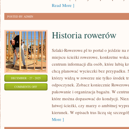
Read More ]
POSTED BY ADMIN
Historia rowerów
Szlaki-Rowerowe.pl to portal o jeździe na
miejscu ścieżki rowerowe, konkretne wskaz
centrum informacji dla osób, które lubią k
chcą planować wycieczki bez przypadku. St
którzy widzą w rowerze nie tylko środek tr
DECEMBER - 27 - 2025
odpoczynek. Zobacz koniecznie Rowerowe 
ON
COMMENTS OFF
pakowanie i organizacja bagażu. W centru
HISTORIA
które można dopasować do kondycji. Nieza
ROWERÓW
łatwej ścieżki, czy marzy o ambitnej wyp
kierunek. W opisach tras liczą się szczegó
More ]