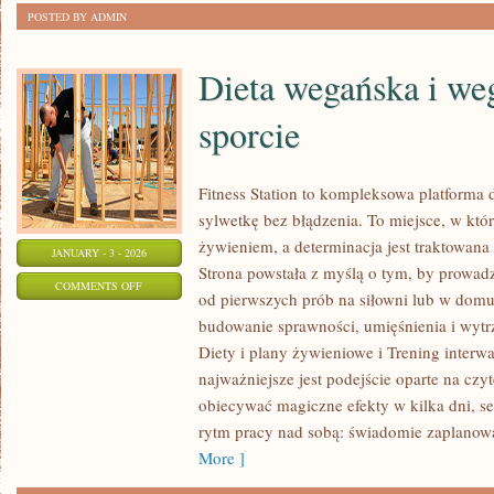
POSTED BY ADMIN
Dieta wegańska i we
sporcie
Fitness Station to kompleksowa platforma 
sylwetkę bez błądzenia. To miejsce, w któr
żywieniem, a determinacja jest traktowana
JANUARY - 3 - 2026
Strona powstała z myślą o tym, by prowad
ON
COMMENTS OFF
od pierwszych prób na siłowni lub w dom
DIETA
budowanie sprawności, umięśnienia i wytr
WEGAŃSKA
Diety i plany żywieniowe i Trening interwa
I
najważniejsze jest podejście oparte na czyt
WEGETARIAŃSKA
obiecywać magiczne efekty w kilka dni, s
W
rytm pracy nad sobą: świadomie zaplanow
SPORCIE
More ]