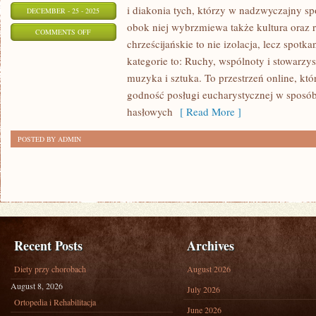
i diakonia tych, którzy w nadzwyczajny sp
DECEMBER - 25 - 2025
obok niej wybrzmiewa także kultura oraz 
ON
COMMENTS OFF
chrześcijańskie to nie izolacja, lecz spotk
RELIGIA
kategorie to: Ruchy, wspólnoty i stowarzys
W
muzyka i sztuka. To przestrzeń online, kt
RÓŻNYCH
godność posługi eucharystycznej w sposób
KULTURACH
hasłowych
[ Read More ]
POSTED BY ADMIN
Recent Posts
Archives
Diety przy chorobach
August 2026
August 8, 2026
July 2026
Ortopedia i Rehabilitacja
June 2026