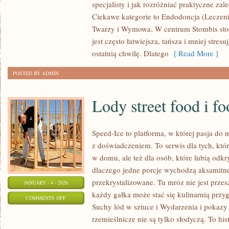
specjalisty i jak rozróżniać praktyczne za
A
Ciekawe kategorie to Endodoncja (Leczeni
NAWYKI
Twarzy i Wymowa. W centrum Stombis stoi
CYWILIZACYJNE
jest często łatwiejsza, tańsza i mniej stre
(STRES,
ostatnią chwilę. Dlatego
[ Read More ]
PAPIEROSY,
POSTED BY ADMIN
KAWA)
Lody street food i fo
Speed-Ice to platforma, w której pasja do
z doświadczeniem. To serwis dla tych, któ
w domu, ale też dla osób, które lubią odk
dlaczego jedne porcje wychodzą aksamitne
przekrystalizowane. Tu mróz nie jest prze
JANUARY - 4 - 2026
każdy gałka może stać się kulinarnią przy
ON
COMMENTS OFF
Suchy lód w sztuce i Wydarzenia i pokazy
LODY
rzemieślnicze nie są tylko słodyczą. To hi
STREET