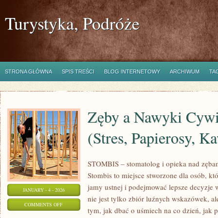
Turystyka, Podróże
STRONA GŁÓWNA
SPIS TREŚCI
BLOG INTERNETOWY
ARCHIWUM
TA
Zęby a Nawyki Cywi
(Stres, Papierosy, K
STOMBIS – stomatolog i opieka nad zębam
Stombis to miejsce stworzone dla osób, kt
jamy ustnej i podejmować lepsze decyzje 
JANUARY - 4 - 2026
nie jest tylko zbiór luźnych wskazówek, 
ON
COMMENTS OFF
tym, jak dbać o uśmiech na co dzień, jak 
ZĘBY