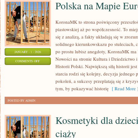
Polska na Mapie Eu
KoronaMK to strona poświęcony przeszłośc
piastowskiej aż po współczesność. To mie
się z analizą, a fakty układają się w zrozum
solidnego kierunkowskazu po stuleciach, c
po prostu lubisz anegdoty, KoronaMK ma by
JANUARY - 1 - 2026
Nowości na stronie Kultura i Dziedzictwo i
ON
COMMENTS OFF
Historii Polski. Największą siłą historii je
POLSKA
starcia rodzi się kolejny, decyzja jedneg
NA
pokoleń, a sukcesy przeplatają się z kryz
MAPIE
tym, by pokazywać historię
[ Read More 
EUROPY
POSTED BY ADMIN
Kosmetyki dla dzieci
ciąży