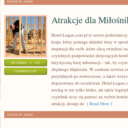
POSTED BY ADMIN
Atrakcje dla Miłośn
Hotel-Logan.com.pl to serwis podróżnic
kraju, który pomaga układać trasy w spos
inspiracji dla osób, które chcą zwiedzać za
czytelnych podpowiedzi dotyczących hoteli
turystyczną bazę informacji – tak, by czyt
DECEMBER - 27 - 2025
zbędnego błądzenia. W centrum serwisu zna
ON
COMMENTS OFF
przytulnych po nowoczesne, a także wszy
ATRAKCJE
dopasowany do oczekiwań. Hotel-Logan.c
DLA
nocleg to nie tylko łóżko, ale także logis
MIŁOŚNIKÓW
czytelnik uczy się patrzeć na wybór hotelu 
ADRENALINY
atrakcji, dostęp do
[ Read More ]
POSTED BY ADMIN