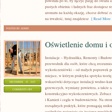
powstała po to, by łączyć pasję do świata
CHOROBY
pustych obietnic i ładnych fraz dostajesz r
SKÓRY
aromatu na każdą okazję, chcesz dobrać z
na trwałość, tutaj znajdziesz
[ Read More 
POSTED BY ADMIN
Oświetlenie domu i 
Instalacje – Hydraulika, Remonty i Budow
przewodnik dla osób, które chcą zrozumieć 
wykończeniówki – od małych poprawek p
miejsce, w którym praktyka spotyka teorię,
wskazówki dotyczące instalacji wodno-ka
DECEMBER - 30 - 2025
grzewczych, wymiany powietrza, a także s
ON
COMMENTS OFF
konstrukcyjno-wykończeniowych. Zobacz k
OŚWIETLENIE
i Kamień i cegła w budownictwie. Na stron
DOMU
rozsądnych praktyk, które pomagają unik
I
ogólników pojawiają się życiowe przykład