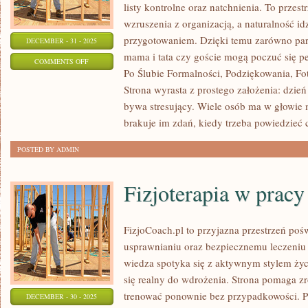
listy kontrolne oraz natchnienia. To przestr
wzruszenia z organizacją, a naturalność i
przygotowaniem. Dzięki temu zarówno para
DECEMBER - 31 - 2025
mama i tata czy goście mogą poczuć się pe
ON
COMMENTS OFF
Po Ślubie Formalności, Podziękowania, Foto
ŚLUB
Strona wyrasta z prostego założenia: dzień
W
bywa stresujący. Wiele osób ma w głowie 
PLENERZE
brakuje im zdań, kiedy trzeba powiedzieć 
POSTED BY ADMIN
Fizjoterapia w pracy
FizjoCoach.pl to przyjazna przestrzeń pośw
usprawnianiu oraz bezpiecznemu leczeniu 
wiedza spotyka się z aktywnym stylem życi
się realny do wdrożenia. Strona pomaga zr
trenować ponownie bez przypadkowości. P
DECEMBER - 30 - 2025