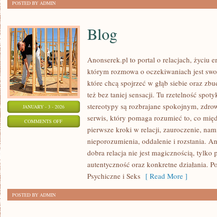
POSTED BY ADMIN
Blog
Anonserek.pl to portal o relacjach, życiu 
którym rozmowa o oczekiwaniach jest swob
które chcą spojrzeć w głąb siebie oraz zbu
też bez taniej sensacji. Tu rzetelność spoty
stereotypy są rozbrajane spokojnym, zdr
JANUARY - 3 - 2026
serwis, który pomaga rozumieć to, co mię
ON
COMMENTS OFF
pierwsze kroki w relacji, zauroczenie, nam
BLOG
nieporozumienia, oddalenie i rozstania. A
dobra relacja nie jest magicznością, tylko 
autentyczność oraz konkretne działania. 
Psychiczne i Seks
[ Read More ]
POSTED BY ADMIN