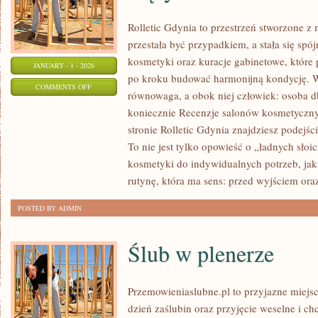
Rolletic Gdynia to przestrzeń stworzone z 
przestała być przypadkiem, a stała się spó
kosmetyki oraz kuracje gabinetowe, które
JANUARY - 1 - 2026
po kroku budować harmonijną kondycję. W 
ON
COMMENTS OFF
równowaga, a obok niej człowiek: osoba d
KOSMETYKI
koniecznie Recenzje salonów kosmetyczn
DLA
stronie Rolletic Gdynia znajdziesz podejści
DZIECI
To nie jest tylko opowieść o „ładnych słoi
I
kosmetyki do indywidualnych potrzeb, jak 
KOBIET
rutynę, która ma sens: przed wyjściem ora
W
POSTED BY ADMIN
CIĄŻY
Ślub w plenerze
Przemowieniaslubne.pl to przyjazne miejsc
dzień zaślubin oraz przyjęcie weselne i c