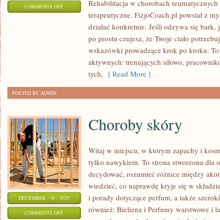
Rehabilitacja w chorobach reumatycznych i
ON
COMMENTS OFF
terapeutyczne. FizjoCoach.pl powstał z my
FIZJOTERAPIA
działać konkretnie. Jeśli odzywa się bark, j
W
po prostu czujesz, że Twoje ciało potrzebu
PRACY
wskazówki prowadzące krok po kroku. To
BIUROWEJ
aktywnych: trenujących siłowo, pracownikó
tych,
[ Read More ]
POSTED BY ADMIN
Choroby skóry
Witaj w miejscu, w którym zapachy i kosme
tylko nawykiem. To strona stworzona dla o
decydować, rozumieć różnice między ako
wiedzieć, co naprawdę kryje się w składzi
i porady dotyczące perfum, a także szerok
DECEMBER - 30 - 2025
również: Bielizna i Perfumy warstwowe i l
ON
COMMENTS OFF