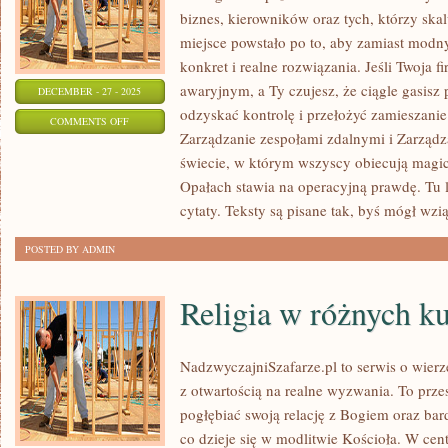
biznes, kierowników oraz tych, którzy skal
miejsce powstało po to, aby zamiast modn
konkret i realne rozwiązania. Jeśli Twoja f
awaryjnym, a Ty czujesz, że ciągle gasisz
DECEMBER - 27 - 2025
odzyskać kontrolę i przełożyć zamieszanie
ON
COMMENTS OFF
Zarządzanie zespołami zdalnymi i Zarządz
TRENDY
świecie, w którym wszyscy obiecują magi
W
Opałach stawia na operacyjną prawdę. Tu l
HR
cytaty. Teksty są pisane tak, byś mógł wzią
POSTED BY ADMIN
Religia w różnych ku
NadzwyczajniSzafarze.pl to serwis o wierze
z otwartością na realne wyzwania. To przes
pogłębiać swoją relację z Bogiem oraz bar
co dzieje się w modlitwie Kościoła. W ce