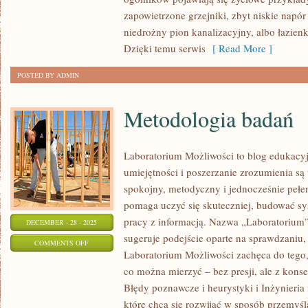
OGRODU
zapowietrzone grzejniki, zbyt niskie napór
niedrożny pion kanalizacyjny, albo łazie
Dzięki temu serwis
[ Read More ]
POSTED BY ADMIN
Metodologia badań
Laboratorium Możliwości to blog edukacy
umiejętności i poszerzanie zrozumienia są
spokojny, metodyczny i jednocześnie pełen
pomaga uczyć się skuteczniej, budować sys
pracy z informacją. Nazwa „Laboratorium”
DECEMBER - 28 - 2025
sugeruje podejście oparte na sprawdzaniu,
ON
COMMENTS OFF
Laboratorium Możliwości zachęca do tego,
METODOLOGIA
co można mierzyć – bez presji, ale z kons
BADAŃ
Błędy poznawcze i heurystyki i Inżynieria 
które chcą się rozwijać w sposób przemyśl