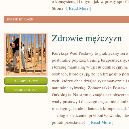
o konsystencji i o tym, jak w prosty sposób
FOOD
Strona
[ Read More ]
I
FOOD
POSTED BY ADMIN
TRUCKI
Zdrowie mężczyzn
Korekcja Wad Postawy to praktyczny serw
posturalne poprzez trening terapeutyczny, 
i terapię manualną w ujęciu edukacyjnym.
osobach, które czują, że ich kręgosłup potr
tych, którzy chcą działać systematycznie 
JANUARY - 3 - 2026
naturalną sylwetkę. Zobacz także Postawa u
ON
COMMENTS OFF
Onkologia. Na stronie znajdziesz obszerne 
ZDROWIE
wady postawy i dlaczego często nie chodz
MĘŻCZYZN
rozciągnięcia, ale o łańcuch kompensacji
— długie siedzenie, przebodźcowanie, nie
potrafi przestawiać
[ Read More ]