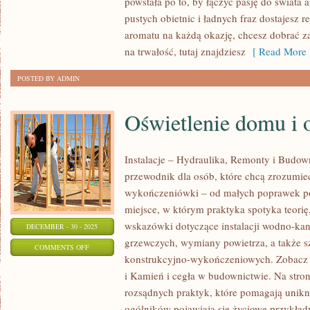
powstała po to, by łączyć pasję do świata
CHOROBY
pustych obietnic i ładnych fraz dostajesz r
SKÓRY
aromatu na każdą okazję, chcesz dobrać z
na trwałość, tutaj znajdziesz
[ Read More 
POSTED BY ADMIN
Oświetlenie domu i 
Instalacje – Hydraulika, Remonty i Budow
przewodnik dla osób, które chcą zrozumieć 
wykończeniówki – od małych poprawek p
miejsce, w którym praktyka spotyka teorię,
wskazówki dotyczące instalacji wodno-ka
DECEMBER - 30 - 2025
grzewczych, wymiany powietrza, a także s
ON
COMMENTS OFF
konstrukcyjno-wykończeniowych. Zobacz k
OŚWIETLENIE
i Kamień i cegła w budownictwie. Na stron
DOMU
rozsądnych praktyk, które pomagają unik
I
ogólników pojawiają się życiowe przykład