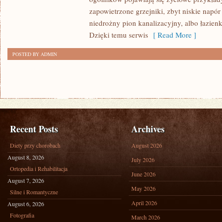
OGRODU
zapowietrzone grzejniki, zbyt niskie napór
niedrożny pion kanalizacyjny, albo łazie
Dzięki temu serwis
[ Read More ]
POSTED BY ADMIN
Recent Posts
Archives
Diety przy chorobach
August 2026
August 8, 2026
July 2026
Ortopedia i Rehabilitacja
June 2026
August 7, 2026
May 2026
Silne i Romantyczne
April 2026
August 6, 2026
Fotografia
March 2026