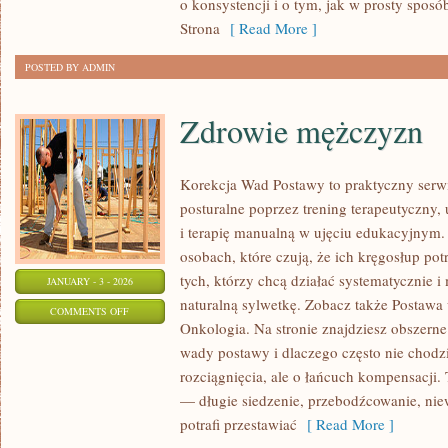
o konsystencji i o tym, jak w prosty sposób
FOOD
Strona
[ Read More ]
I
FOOD
POSTED BY ADMIN
TRUCKI
Zdrowie mężczyzn
Korekcja Wad Postawy to praktyczny serw
posturalne poprzez trening terapeutyczny, 
i terapię manualną w ujęciu edukacyjnym.
osobach, które czują, że ich kręgosłup potr
tych, którzy chcą działać systematycznie 
JANUARY - 3 - 2026
naturalną sylwetkę. Zobacz także Postawa u
ON
COMMENTS OFF
Onkologia. Na stronie znajdziesz obszerne 
ZDROWIE
wady postawy i dlaczego często nie chodz
MĘŻCZYZN
rozciągnięcia, ale o łańcuch kompensacji
— długie siedzenie, przebodźcowanie, nie
potrafi przestawiać
[ Read More ]