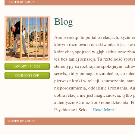
POSTED BY ADMIN
Blog
Anonserek.pl to portal o relacjach, życiu 
którym rozmowa o oczekiwaniach jest swob
które chcą spojrzeć w głąb siebie oraz zbu
też bez taniej sensacji. Tu rzetelność spoty
stereotypy są rozbrajane spokojnym, zdr
JANUARY - 3 - 2026
serwis, który pomaga rozumieć to, co mię
ON
COMMENTS OFF
pierwsze kroki w relacji, zauroczenie, nam
BLOG
nieporozumienia, oddalenie i rozstania. A
dobra relacja nie jest magicznością, tylko 
autentyczność oraz konkretne działania. 
Psychiczne i Seks
[ Read More ]
POSTED BY ADMIN