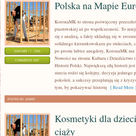
Polska na Mapie Eu
KoronaMK to strona poświęcony przeszłośc
piastowskiej aż po współczesność. To mie
się z analizą, a fakty układają się w zrozum
solidnego kierunkowskazu po stuleciach, c
po prostu lubisz anegdoty, KoronaMK ma by
JANUARY - 1 - 2026
Nowości na stronie Kultura i Dziedzictwo i
ON
COMMENTS OFF
Historii Polski. Największą siłą historii je
POLSKA
starcia rodzi się kolejny, decyzja jedneg
NA
pokoleń, a sukcesy przeplatają się z kryz
MAPIE
tym, by pokazywać historię
[ Read More 
EUROPY
POSTED BY ADMIN
Kosmetyki dla dzieci
ciąży