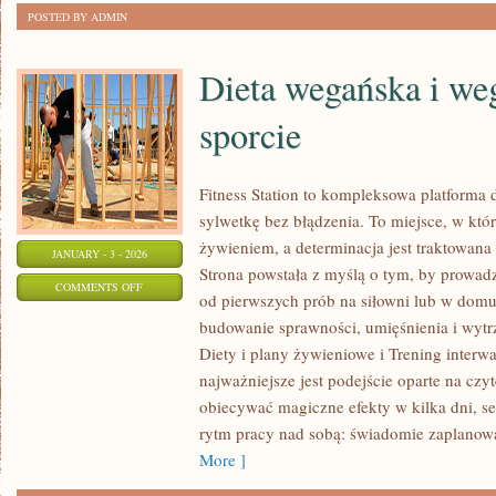
POSTED BY ADMIN
Dieta wegańska i we
sporcie
Fitness Station to kompleksowa platforma 
sylwetkę bez błądzenia. To miejsce, w któr
żywieniem, a determinacja jest traktowana
JANUARY - 3 - 2026
Strona powstała z myślą o tym, by prowad
ON
COMMENTS OFF
od pierwszych prób na siłowni lub w dom
DIETA
budowanie sprawności, umięśnienia i wytr
WEGAŃSKA
Diety i plany żywieniowe i Trening interwa
I
najważniejsze jest podejście oparte na czyt
WEGETARIAŃSKA
obiecywać magiczne efekty w kilka dni, s
W
rytm pracy nad sobą: świadomie zaplanow
SPORCIE
More ]