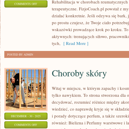
Rehabilitacja w chorobach reumatycznych i
ON
COMMENTS OFF
terapeutyczne. FizjoCoach.pl powstał z my
FIZJOTERAPIA
działać konkretnie. Jeśli odzywa się bark, j
W
po prostu czujesz, że Twoje ciało potrzebu
PRACY
wskazówki prowadzące krok po kroku. To
BIUROWEJ
aktywnych: trenujących siłowo, pracownikó
tych,
[ Read More ]
POSTED BY ADMIN
Choroby skóry
Witaj w miejscu, w którym zapachy i kosme
tylko nawykiem. To strona stworzona dla o
decydować, rozumieć różnice między ako
wiedzieć, co naprawdę kryje się w składzi
i porady dotyczące perfum, a także szerok
DECEMBER - 30 - 2025
również: Bielizna i Perfumy warstwowe i l
ON
COMMENTS OFF