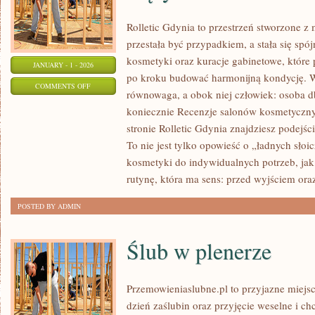
Rolletic Gdynia to przestrzeń stworzone z 
przestała być przypadkiem, a stała się spó
kosmetyki oraz kuracje gabinetowe, które
JANUARY - 1 - 2026
po kroku budować harmonijną kondycję. W 
ON
COMMENTS OFF
równowaga, a obok niej człowiek: osoba d
KOSMETYKI
koniecznie Recenzje salonów kosmetyczn
DLA
stronie Rolletic Gdynia znajdziesz podejści
DZIECI
To nie jest tylko opowieść o „ładnych słoi
I
kosmetyki do indywidualnych potrzeb, jak 
KOBIET
rutynę, która ma sens: przed wyjściem ora
W
POSTED BY ADMIN
CIĄŻY
Ślub w plenerze
Przemowieniaslubne.pl to przyjazne miejsc
dzień zaślubin oraz przyjęcie weselne i c