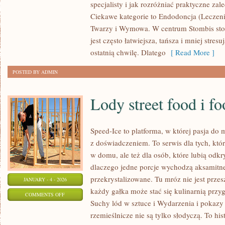
specjalisty i jak rozróżniać praktyczne za
A
Ciekawe kategorie to Endodoncja (Leczeni
NAWYKI
Twarzy i Wymowa. W centrum Stombis stoi
CYWILIZACYJNE
jest często łatwiejsza, tańsza i mniej stre
(STRES,
ostatnią chwilę. Dlatego
[ Read More ]
PAPIEROSY,
POSTED BY ADMIN
KAWA)
Lody street food i fo
Speed-Ice to platforma, w której pasja do
z doświadczeniem. To serwis dla tych, któ
w domu, ale też dla osób, które lubią odk
dlaczego jedne porcje wychodzą aksamitne
przekrystalizowane. Tu mróz nie jest prze
JANUARY - 4 - 2026
każdy gałka może stać się kulinarnią przy
ON
COMMENTS OFF
Suchy lód w sztuce i Wydarzenia i pokazy
LODY
rzemieślnicze nie są tylko słodyczą. To hi
STREET