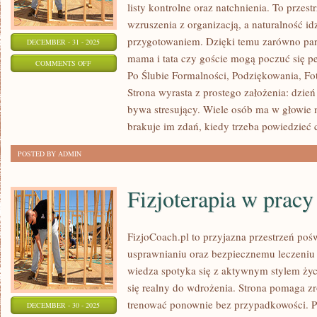
listy kontrolne oraz natchnienia. To przestr
wzruszenia z organizacją, a naturalność i
przygotowaniem. Dzięki temu zarówno para
DECEMBER - 31 - 2025
mama i tata czy goście mogą poczuć się pe
ON
COMMENTS OFF
Po Ślubie Formalności, Podziękowania, Foto
ŚLUB
Strona wyrasta z prostego założenia: dzień
W
bywa stresujący. Wiele osób ma w głowie 
PLENERZE
brakuje im zdań, kiedy trzeba powiedzieć 
POSTED BY ADMIN
Fizjoterapia w pracy
FizjoCoach.pl to przyjazna przestrzeń pośw
usprawnianiu oraz bezpiecznemu leczeniu 
wiedza spotyka się z aktywnym stylem życi
się realny do wdrożenia. Strona pomaga zr
trenować ponownie bez przypadkowości. P
DECEMBER - 30 - 2025