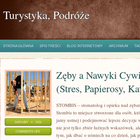
Turystyka, Podróże
STRONA GŁÓWNA
SPIS TREŚCI
BLOG INTERNETOWY
ARCHIWUM
TA
Zęby a Nawyki Cywi
(Stres, Papierosy, K
STOMBIS – stomatolog i opieka nad zębam
Stombis to miejsce stworzone dla osób, kt
jamy ustnej i podejmować lepsze decyzje 
JANUARY - 4 - 2026
nie jest tylko zbiór luźnych wskazówek, 
ON
COMMENTS OFF
tym, jak dbać o uśmiech na co dzień, jak 
ZĘBY