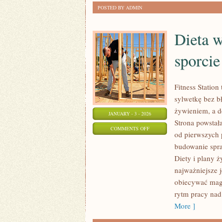
POSTED BY ADMIN
Dieta w
sporcie
Fitness Statio
sylwetkę bez bł
żywieniem, a d
JANUARY - 3 - 2026
Strona powstał
ON
COMMENTS OFF
od pierwszych 
DIETA
budowanie spra
WEGAŃSKA
Diety i plany ż
I
najważniejsze j
WEGETARIAŃSKA
obiecywać magi
W
rytm pracy nad
SPORCIE
More ]