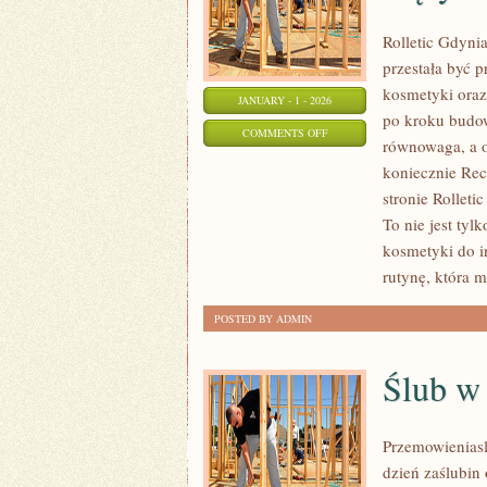
Rolletic Gdynia
przestała być p
kosmetyki oraz
JANUARY - 1 - 2026
po kroku budow
ON
COMMENTS OFF
równowaga, a o
KOSMETYKI
koniecznie Re
DLA
stronie Rolleti
DZIECI
To nie jest tyl
I
kosmetyki do i
KOBIET
rutynę, która 
W
POSTED BY ADMIN
CIĄŻY
Ślub w
Przemowieniasl
dzień zaślubin