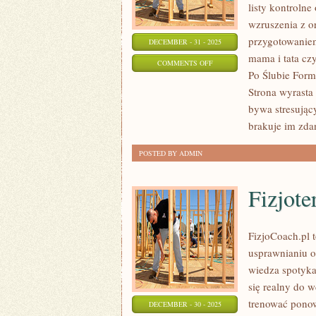
listy kontrolne
wzruszenia z o
przygotowaniem
DECEMBER - 31 - 2025
mama i tata czy
ON
COMMENTS OFF
Po Ślubie Forma
ŚLUB
Strona wyrasta 
W
bywa stresując
PLENERZE
brakuje im zda
POSTED BY ADMIN
Fizjote
FizjoCoach.pl t
usprawnianiu o
wiedza spotyka
się realny do w
trenować ponow
DECEMBER - 30 - 2025