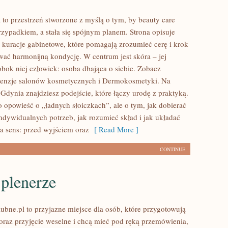
 to przestrzeń stworzone z myślą o tym, by beauty care
rzypadkiem, a stała się spójnym planem. Strona opisuje
 kuracje gabinetowe, które pomagają zrozumieć cerę i krok
ać harmonijną kondycję. W centrum jest skóra – jej
bok niej człowiek: osoba dbająca o siebie. Zobacz
cenzje salonów kosmetycznych i Dermokosmetyki. Na
c Gdynia znajdziesz podejście, które łączy urodę z praktyką.
ko opowieść o „ładnych słoiczkach”, ale o tym, jak dobierać
ndywidualnych potrzeb, jak rozumieć skład i jak układać
ma sens: przed wyjściem oraz
[ Read More ]
CONTINUE
 plenerze
ubne.pl to przyjazne miejsce dla osób, które przygotowują
 oraz przyjęcie weselne i chcą mieć pod ręką przemówienia,