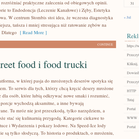
ak rozróżniać praktyczne zalecenia od obiegowych opinii.
31
rie to Endodoncja (Leczenie Kanałowe) i Zęby, Estetyka
a. W centrum Stombis stoi idea, że wczesna diagnostyka
« Jul
wiejsza, tańsza i mniej stresująca niż ratowanie zębów na
. Dlatego
[ Read More ]
Rekl
CONTINUE
https://
Przeczyt
reet food i food trucki
Kliknij
Dowiedz 
latforma, w której pasja do mrożonych deserów spotyka się
Przeczyt
em. To serwis dla tych, którzy chcą kręcić desery mrożone
HTTP
ż dla osób, które lubią odkrywać nowe smaki i rozumieć,
Tutaj
 porcje wychodzą aksamitne, a inne bywają
Portal
ane. Tu mróz nie jest przeszkodą, tylko narzędziem, a
że stać się kulinarnią przygodą. Kategorie ciekawe to
WWW
tuce i Wydarzenia i pokazy lodowe. Na Speed-Ice lody
Portal
ie są tylko słodyczą. To historia o produktach, o mrożeniu,