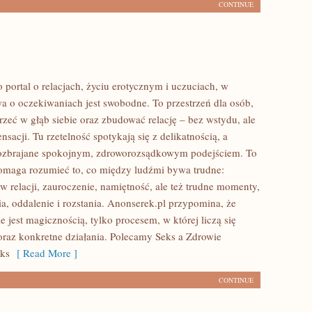
CONTINUE
 portal o relacjach, życiu erotycznym i uczuciach, w
 o oczekiwaniach jest swobodne. To przestrzeń dla osób,
rzeć w głąb siebie oraz zbudować relację – bez wstydu, ale
ensacji. Tu rzetelność spotykają się z delikatnością, a
rozbrajane spokojnym, zdroworozsądkowym podejściem. To
pomaga rozumieć to, co między ludźmi bywa trudne:
w relacji, zauroczenie, namiętność, ale też trudne momenty,
a, oddalenie i rozstania. Anonserek.pl przypomina, że
ie jest magicznością, tylko procesem, w której liczą się
oraz konkretne działania. Polecamy Seks a Zdrowie
eks
[ Read More ]
CONTINUE