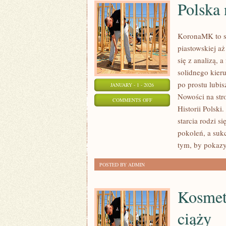
Polska
KoronaMK to st
piastowskiej a
się z analizą, 
solidnego kier
po prostu lubi
JANUARY - 1 - 2026
Nowości na stro
ON
COMMENTS OFF
Historii Polski
POLSKA
starcia rodzi 
NA
pokoleń, a suk
MAPIE
tym, by pokazy
EUROPY
POSTED BY ADMIN
Kosmety
ciąży