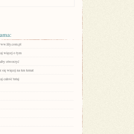
ama:
www.lily.com.pl
aj więcej o tym
, aby otworzyć
się więcej na ten temat
aj całość tutaj