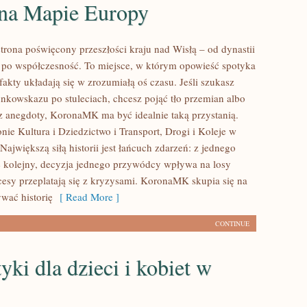
 na Mapie Europy
rona poświęcony przeszłości kraju nad Wisłą – od dynastii
ż po współczesność. To miejsce, w którym opowieść spotyka
a fakty układają się w zrozumiałą oś czasu. Jeśli szukasz
unkowskazu po stuleciach, chcesz pojąć tło przemian albo
sz anegdoty, KoronaMK ma być idealnie taką przystanią.
nie Kultura i Dziedzictwo i Transport, Drogi i Koleje w
. Największą siłą historii jest łańcuch zdarzeń: z jednego
się kolejny, decyzja jednego przywódcy wpływa na losy
cesy przeplatają się z kryzysami. KoronaMK skupia się na
wać historię
[ Read More ]
CONTINUE
ki dla dzieci i kobiet w