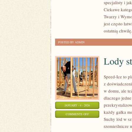
specjalisty i j
A
Ciekawe katego
NAWYKI
Twarzy i Wymow
CYWILIZACYJNE
jest często łat
(STRES,
ostatnią chwilę
PAPIEROSY,
POSTED BY ADMIN
KAWA)
Lody st
Speed-Ice to p
z doświadczeni
w domu, ale te
dlaczego jedne
przekrystalizow
JANUARY - 4 - 2026
każdy gałka mo
ON
COMMENTS OFF
Suchy lód w sz
LODY
rzemieślnicze n
STREET