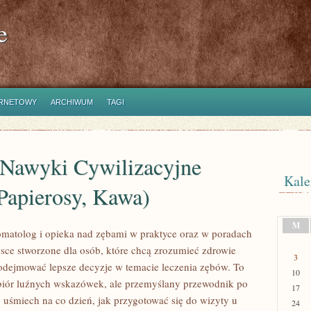
e
ERNETOWY
ARCHIWUM
TAGI
 Nawyki Cywilizacyjne
Kale
 Papierosy, Kawa)
M
atolog i opieka nad zębami w praktyce oraz w poradach
jsce stworzone dla osób, które chcą zrozumieć zdrowie
3
podejmować lepsze decyzje w temacie leczenia zębów. To
10
 zbiór luźnych wskazówek, ale przemyślany przewodnik po
17
o uśmiech na co dzień, jak przygotować się do wizyty u
24