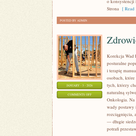
o konsystencji 
FOOD
Strona
[ Read 
I
FOOD
POSTED BY ADMIN
TRUCKI
Zdrowi
Korekcja Wad P
posturalne popr
i terapię manu
osobach, które 
tych, którzy c
JANUARY - 3 - 2026
naturalną sylwe
ON
COMMENTS OFF
Onkologia. Na s
ZDROWIE
wady postawy i
MĘŻCZYZN
rozciągnięcia,
— długie siedz
potrafi przesta