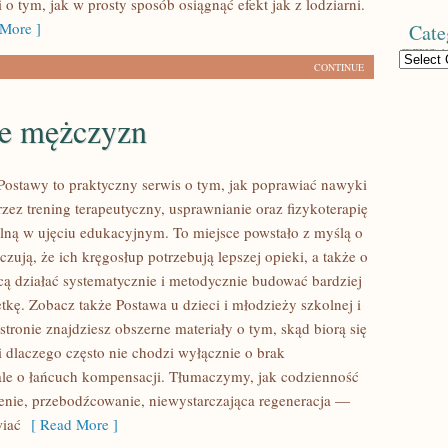
i o tym, jak w prosty sposób osiągnąć efekt jak z lodziarni.
More ]
Cate
Categories
CONTINUE
e mężczyzn
ostawy to praktyczny serwis o tym, jak poprawiać nawyki
zez trening terapeutyczny, usprawnianie oraz fizykoterapię
alną w ujęciu edukacyjnym. To miejsce powstało z myślą o
czują, że ich kręgosłup potrzebują lepszej opieki, a także o
hcą działać systematycznie i metodycznie budować bardziej
tkę. Zobacz także Postawa u dzieci i młodzieży szkolnej i
tronie znajdziesz obszerne materiały o tym, skąd biorą się
 dlaczego często nie chodzi wyłącznie o brak
 ale o łańcuch kompensacji. Tłumaczymy, jak codzienność
enie, przebodźcowanie, niewystarczająca regeneracja —
wiać
[ Read More ]