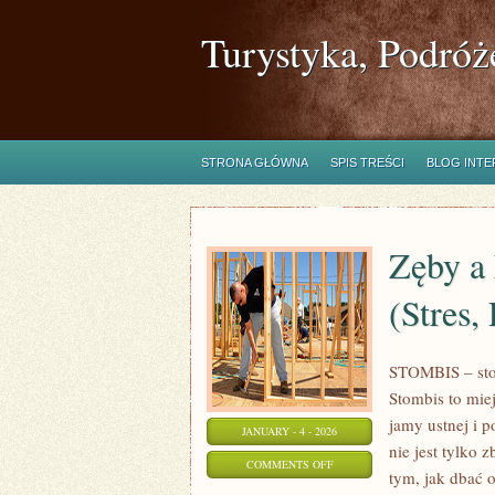
Turystyka, Podróż
STRONA GŁÓWNA
SPIS TREŚCI
BLOG INT
Zęby a
(Stres,
STOMBIS – stom
Stombis to mie
jamy ustnej i 
JANUARY - 4 - 2026
nie jest tylko
ON
COMMENTS OFF
tym, jak dbać 
ZĘBY