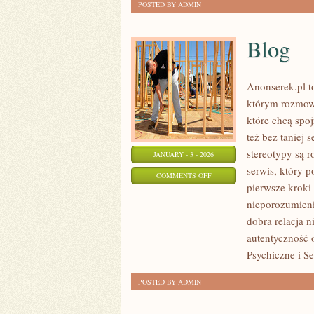
POSTED BY ADMIN
Blog
Anonserek.pl to
którym rozmowa
które chcą spoj
też bez taniej s
stereotypy są 
JANUARY - 3 - 2026
serwis, który 
ON
COMMENTS OFF
pierwsze kroki 
BLOG
nieporozumieni
dobra relacja n
autentyczność 
Psychiczne i S
POSTED BY ADMIN