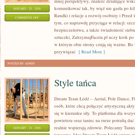
innej perspektywy, znaleźć działające wsk
komunikować tak, by więź nie gasła po ki
JANUARY - 25 - 2026
Randki i relacje a rozwój osobisty i Przed 
ON
COMMENTS OFF
tym, co naprawdę przyciąga w relacji: szc
RANDKOWANIE
bezpieczeństwa, a także świadomość sieb
A
sztuczki, ZatrzymajFaceta.pl uczy krok po 
OSOBOWOŚĆ
w którym obie strony czują się ważne. Bo 
przywiązać
[ Read More ]
POSTED BY ADMIN
Style tańca
Dream Team Łódź – Aerial, Pole Dance, Fit
osób, które chcą połączyć artystyczną akt
się w kierunku siły. To platforma dla wszys
powietrzu oraz taniec na rurze potrafią dać 
realnie wspierają zdrowie. Polecamy Taniec
JANUARY - 24 - 2026
taneczna. Idea Dream Team Łódź opiera si