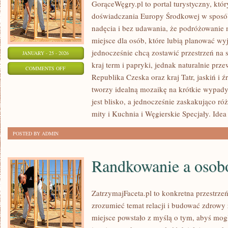
GorąceWęgry.pl to portal turystyczny, któr
doświadczania Europy Środkowej w sposó
nadęcia i bez udawania, że podróżowanie
miejsce dla osób, które lubią planować wy
jednocześnie chcą zostawić przestrzeń na
JANUARY - 25 - 2026
kraj term i papryki, jednak naturalnie przew
ON
COMMENTS OFF
Republika Czeska oraz kraj Tatr, jaskiń i ź
SZLAKI
tworzy idealną mozaikę na krótkie wypady 
PIWNE
jest blisko, a jednocześnie zaskakująco r
mity i Kuchnia i Węgierskie Specjały. Idea 
POSTED BY ADMIN
Randkowanie a osob
ZatrzymajFaceta.pl to konkretna przestrzeń
zrozumieć temat relacji i budować zdrowy
miejsce powstało z myślą o tym, abyś mogł