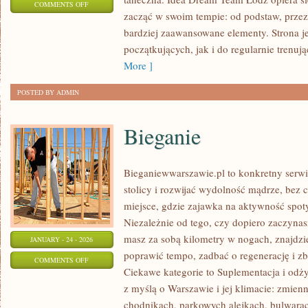
ON
COMMENTS OFF
zacząć w swoim tempie: od podstaw, przez
STYLE
bardziej zaawansowane elementy. Strona j
TAŃCA
początkujących, jak i do regularnie trenuj
More ]
POSTED BY ADMIN
Bieganie
Bieganiewwarszawie.pl to konkretny serwis
stolicy i rozwijać wydolność mądrze, bez c
miejsce, gdzie zajawka na aktywność spoty
Niezależnie od tego, czy dopiero zaczynasz
masz za sobą kilometry w nogach, znajdz
JANUARY - 24 - 2026
poprawić tempo, zadbać o regenerację i 
ON
COMMENTS OFF
Ciekawe kategorie to Suplementacja i odży
BIEGANIE
z myślą o Warszawie i jej klimacie: zmien
chodnikach, parkowych alejkach, bulwarach