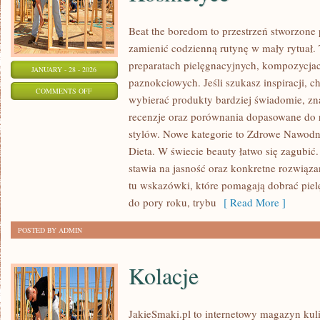
Beat the boredom to przestrzeń stworzone 
zamienić codzienną rutynę w mały rytuał. 
preparatach pielęgnacyjnych, kompozycja
JANUARY - 28 - 2026
paznokciowych. Jeśli szukasz inspiracji, ch
ON
COMMENTS OFF
wybierać produkty bardziej świadomie, zna
HIGIENA
recenzje oraz porównania dopasowane do 
I
stylów. Nowe kategorie to Zdrowe Nawodn
BEZPIECZEŃSTWO
Dieta. W świecie beauty łatwo się zagubić
W
stawia na jasność oraz konkretne rozwiązan
KOSMETYCE
tu wskazówki, które pomagają dobrać pielę
do pory roku, trybu
[ Read More ]
POSTED BY ADMIN
Kolacje
JakieSmaki.pl to internetowy magazyn kuli