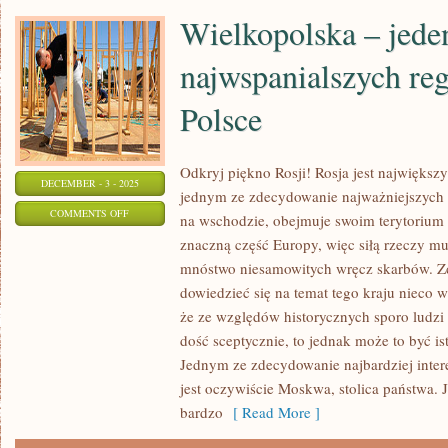
Wielkopolska – jede
najwspanialszych r
Polsce
Odkryj piękno Rosji! Rosja jest najwięks
DECEMBER - 3 - 2025
jednym ze zdecydowanie najważniejszych s
ON
COMMENTS OFF
na wschodzie, obejmuje swoim terytorium
WIELKOPOLSKA
znaczną część Europy, więc siłą rzeczy mu
–
mnóstwo niesamowitych wręcz skarbów. Z
JEDEN
dowiedzieć się na temat tego kraju nieco 
Z
że ze względów historycznych sporo ludzi
NAJWSPANIALSZYCH
dość sceptycznie, to jednak może to być is
Jednym ze zdecydowanie najbardziej intere
REGIONÓW
jest oczywiście Moskwa, stolica państwa. 
W
bardzo
[ Read More ]
POLSCE