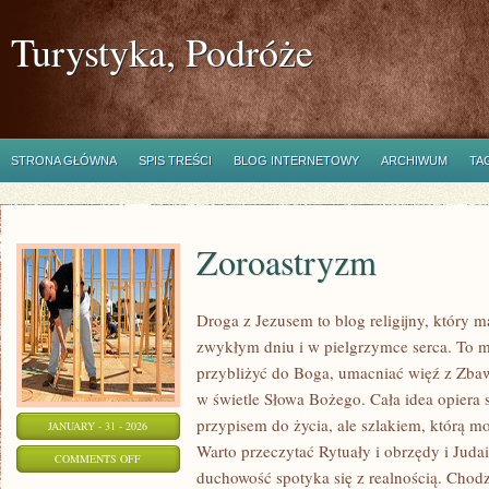
Turystyka, Podróże
STRONA GŁÓWNA
SPIS TREŚCI
BLOG INTERNETOWY
ARCHIWUM
TA
Zoroastryzm
Droga z Jezusem to blog religijny, który
zwykłym dniu i w pielgrzymce serca. To mi
przybliżyć do Boga, umacniać więź z Zba
w świetle Słowa Bożego. Cała idea opiera s
przypisem do życia, ale szlakiem, którą 
JANUARY - 31 - 2026
Warto przeczytać Rytuały i obrzędy i Juda
ON
COMMENTS OFF
duchowość spotyka się z realnością. Chodz
ZOROASTRYZM