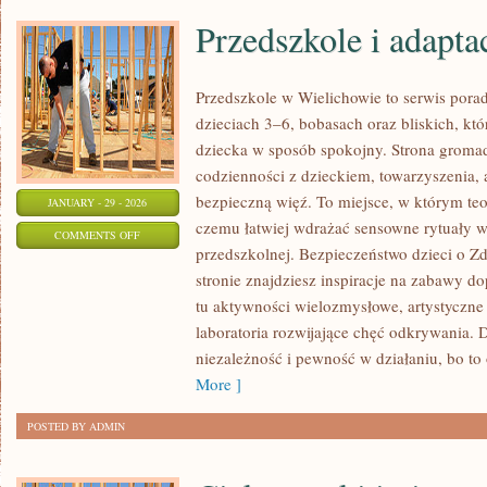
Przedszkole i adapta
Przedszkole w Wielichowie to serwis pora
dzieciach 3–6, bobasach oraz bliskich, kt
dziecka w sposób spokojny. Strona groma
codzienności z dzieckiem, towarzyszenia, 
bezpieczną więź. To miejsce, w którym teo
JANUARY - 29 - 2026
czemu łatwiej wdrażać sensowne rytuały 
ON
COMMENTS OFF
przedszkolnej. Bezpieczeństwo dzieci o Z
PRZEDSZKOLE
stronie znajdziesz inspiracje na zabawy d
I
tu aktywności wielozmysłowe, artystyczne 
ADAPTACJA
laboratoria rozwijające chęć odkrywania.
niezależność i pewność w działaniu, bo t
More ]
POSTED BY ADMIN