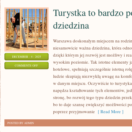
Turystka to bardzo 
dziedzina
Warszawa doskonałym miejscem na rodzinn
niesamowicie ważna dziedzina, która odno
dzięki którym jej rozwój jest możliwy i re
DECEMBER - 4 - 2025
wysokim poziomie. Tak istotne elementy ja
ON
COMMENTS OFF
hotelowe, spełniają szczególnie istotną ro
TURYSTKA
ludzie skupiają niezwykłą uwagę na komfo
TO
w danym miejscu. Oczywiście to turystyk
BARDZO
napędza kształtowanie tych elementów, jed
POPULARNA
stronę, bo rozwój tego typu dziedzin przekł
DZIEDZINA
bo to daje szansę zwiększyć możliwości po
poprzez przyjmowanie
[ Read More ]
POSTED BY ADMIN