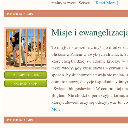
realnym życiu. Serwis
[ Read More ]
POSTED BY ADMIN
Misje i ewangelizacj
To miejsce stworzone z myślą o drodze za
bliskość z Panem w zwykłych chwilach. Str
które chcą bardziej świadomie kroczyć w wi
także wtedy, gdy życie stawia wyzwania. Je
sposób, by duchowość stawała się realna, a
JANUARY - 30 - 2026
dom, rozmowy, decyzje i spotkania z inn
ON
COMMENTS OFF
i Święci i błogosławieni. W centrum tej op
MISJE
Bogiem. Nie chodzi o perfekcyjną formę, 
I
której człowiek uczy się odczytywać to, co
EWANGELIZACJA
More ]
POSTED BY ADMIN