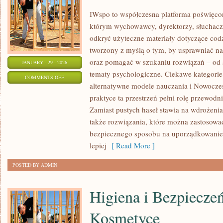
IWspo to współczesna platforma poświęcon
którym wychowawcy, dyrektorzy, słuchacz
odkryć użyteczne materiały dotyczące codz
tworzony z myślą o tym, by usprawniać na
oraz pomagać w szukaniu rozwiązań – od 
JANUARY - 29 - 2026
tematy psychologiczne. Ciekawe kategori
ON
COMMENTS OFF
alternatywne modele nauczania i Nowocze
PRAWO
praktyce ta przestrzeń pełni rolę przewodn
OŚWIATOWE
Zamiast pustych haseł stawia na wdrożenia: 
także rozwiązania, które można zastosować 
bezpiecznego sposobu na uporządkowanie 
lepiej
[ Read More ]
POSTED BY ADMIN
Higiena i Bezpiecze
Kosmetyce