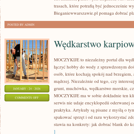
trasach, które potrafią być jednocześnie 
Bieganiewwarszawie.pl pomaga dobrać pl
POSTED BY ADMIN
Wędkarstwo karpio
MOCZYKIJE to niezależny portal dla wędka
łączyć hobby do wody z sprawdzonym doś
osób, które kochają spokój nad brzegiem, 
mądrzej. Niezależnie od tego, czy interesu
grunt, muchówka, wędkarstwo morskie, cz
JANUARY - 24 - 2026
MOCZYKIJE ma w sobie dokładnie ten klim
ON
COMMENTS OFF
serwis nie udaje encyklopedii oderwanej od
WĘDKARSTWO
praktyka. Artykuły są pisane z myślą o ty
KARPIOWE
spakować sprzęt i od razu wykorzystać 
stawia na konkrety: jak dobrać blank do k
]