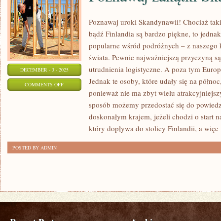
Poznawaj uroki Skandynawii! Chociaż taki
bądź Finlandia są bardzo piękne, to jednak
popularne wśród podróżnych – z naszego kr
świata. Pewnie najważniejszą przyczyną są
utrudnienia logistyczne. A poza tym Euro
DECEMBER - 3 - 2025
Jednak te osoby, które udały się na północ,
ON
COMMENTS OFF
ponieważ nie ma zbyt wielu atrakcyjniejsz
POZNAWAJ
sposób możemy przedostać się do powiedzm
ZAKĄTKI
doskonałym krajem, jeżeli chodzi o start 
SKANDYNAWII!
który dopływa do stolicy Finlandii, a więc
POSTED BY ADMIN