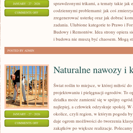
sprawdzonymi trikami, a tematy takie jak e
JANUARY - 27 - 2026
codziennymi problemami: jak coś zmierzyć,
ON
COMMENTS OFF
zregenerować usterkę oraz jak dobrać ko
PORADY
zadania. Ulubione kategorie to Prawo i F
BUDOWLANE
Budowy i Remontów. Idea strony opiera si
i budowa nie muszą być chaosem. Mogą st
POSTED BY ADMIN
Naturalne nawozy i
Świat roślin to miejsce, w której miłość do
projektowaniu i pielęgnacji ogrodów. To o
działka może zamienić się w spójny ogród, 
najlepiej, a człowiek odzyskuje spokój. W 
okolice, czyli region, w którym pogoda b
JANUARY - 27 - 2026
daje ogrom możliwości do tworzenia klas
ON
COMMENTS OFF
zakątków po większe realizacje. Polecamy
NATURALNE