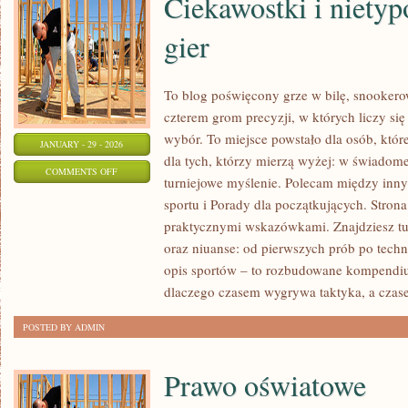
Ciekawostki i niety
gier
To blog poświęcony grze w bilę, snookero
czterem grom precyzji, w których liczy si
wybór. To miejsce powstało dla osób, które
JANUARY - 29 - 2026
dla tych, którzy mierzą wyżej: w świadome
ON
COMMENTS OFF
turniejowe myślenie. Polecam między inn
CIEKAWOSTKI
sportu i Porady dla początkujących. Stron
I
praktycznymi wskazówkami. Znajdziesz tu t
NIETYPOWE
oraz niuanse: od pierwszych prób po techni
ODMIANY
opis sportów – to rozbudowane kompendi
GIER
dlaczego czasem wygrywa taktyka, a czas
POSTED BY ADMIN
Prawo oświatowe