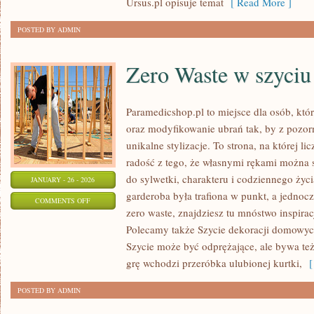
Ursus.pl opisuje temat
[ Read More ]
POSTED BY ADMIN
Zero Waste w szyciu
Paramedicshop.pl to miejsce dla osób, kt
oraz modyfikowanie ubrań tak, by z pozo
unikalne stylizacje. To strona, na której li
radość z tego, że własnymi rękami można s
do sylwetki, charakteru i codziennego życi
JANUARY - 26 - 2026
garderoba była trafiona w punkt, a jednoc
ON
COMMENTS OFF
zero waste, znajdziesz tu mnóstwo inspira
ZERO
Polecamy także Szycie dekoracji domowych
WASTE
Szycie może być odprężające, ale bywa te
W
grę wchodzi przeróbka ulubionej kurtki,
[ 
SZYCIU
POSTED BY ADMIN