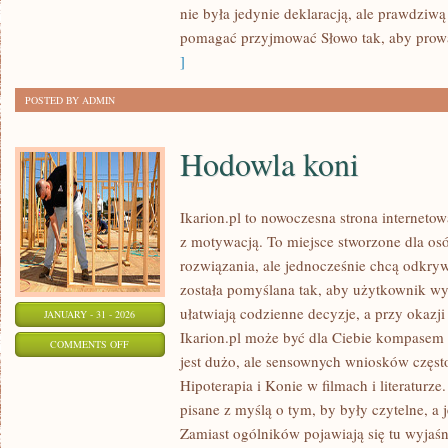
nie była jedynie deklaracją, ale prawdziwą
pomagać przyjmować Słowo tak, aby prow
]
POSTED BY ADMIN
Hodowla koni
Ikarion.pl to nowoczesna strona interneto
z motywacją. To miejsce stworzone dla osó
rozwiązania, ale jednocześnie chcą odkr
została pomyślana tak, aby użytkownik wyg
ułatwiają codzienne decyzje, a przy okazj
JANUARY - 31 - 2026
Ikarion.pl może być dla Ciebie kompasem 
ON
COMMENTS OFF
jest dużo, ale sensownych wniosków często
HODOWLA
Hipoterapia i Konie w filmach i literaturze.
KONI
pisane z myślą o tym, by były czytelne, a 
Zamiast ogólników pojawiają się tu wyjaśn