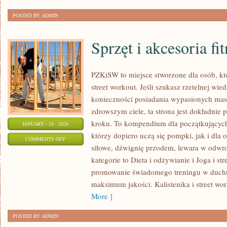
POSTED BY ADMIN
Sprzęt i akcesoria fi
PZKiSW to miejsce stworzone dla osób, któ
street workout. Jeśli szukasz rzetelnej wie
konieczności posiadania wypasionych mas
zdrowszym ciele, ta strona jest dokładnie 
kroku. To kompendium dla początkujących
JANUARY - 24 - 2026
którzy dopiero uczą się pompki, jak i dla 
ON
COMMENTS OFF
siłowe, dźwignię przodem, lewara w odwr
SPRZĘT
kategorie to Dieta i odżywianie i Joga i st
I
promowanie świadomego treningu w duc
AKCESORIA
maksimum jakości. Kalistenika i street wo
FITNESS
More ]
POSTED BY ADMIN