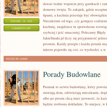
dawać realne wsparcie przy garnkach i za
domowe święta. To zakątek, gdzie receptur
tipami, a kuchnia przestaje być obowiązkiem
Niezależnie od tego, czy gotujesz codzien
JANUARY - 28 - 2026
kuchnię, znajdziesz tu sprawdzone rozwią
ON
COMMENTS OFF
szybciej i jeść smaczniej. Polecamy Błędy
KOLACJE
JakieSmaki.pl liczy się przyjemność jedzen
prostota. Każdy przepis i każda porada ma
talerzu pojawiło się coś, co wychodzi, a 
POSTED BY ADMIN
Porady Budowlane
Pusmak to serwis budowlany, który powstał
stawiają dom, odświeżają mieszkanie, dopi
albo po prostu chcą mieć pewność, że ka
będzie zrobiona dokładnie. To miejsce, w k