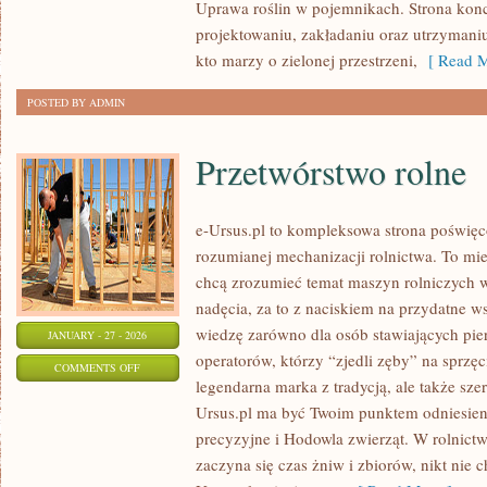
Uprawa roślin w pojemnikach. Strona koncen
NAWOZY
projektowaniu, zakładaniu oraz utrzymani
I
kto marzy o zielonej przestrzeni,
[ Read M
KOMPOSTOWANIE
POSTED BY ADMIN
Przetwórstwo rolne
e-Ursus.pl to kompleksowa strona poświęc
rozumianej mechanizacji rolnictwa. To mie
chcą zrozumieć temat maszyn rolniczych 
nadęcia, za to z naciskiem na przydatne 
wiedzę zarówno dla osób stawiających pier
JANUARY - 27 - 2026
operatorów, którzy “zjedli zęby” na sprzęcie
ON
COMMENTS OFF
legendarna marka z tradycją, ale także sze
PRZETWÓRSTWO
Ursus.pl ma być Twoim punktem odniesien
ROLNE
precyzyjne i Hodowla zwierząt. W rolnictw
zaczyna się czas żniw i zbiorów, nikt nie 