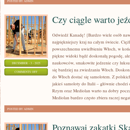
POSTED BY ADMIN
Czy ciągle warto jeź
Odwiedź Kanadę! {Bardzo wiele osób nawet 
najpiękniejszy kraj na całym świecie. Cięż
powszechnemu uwielbieniu Włoch, w końcu
piękne widoki bądź doskonałą pogodę, al
naukowców, smakowite jedzenie czy luksu
DECEMBER - 3 - 2025
się bardziej na zwiedzaniu Włoch. Doskon
ON
COMMENTS OFF
do Włoch dostać się samolotem. Z polskich
CZY
jakieś samoloty do Italii – głównie chodzi
CIĄGLE
Rzym oraz Mediolan warto na dobry począ
WARTO
Mediolan bardzo często zbiera raczej nega
JEŹDZIĆ
DO
POSTED BY ADMIN
EGIPTU?
Poznawaj zakątki Sk