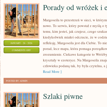
Porady od wróżek i 
Margoseila to przestrzeń w sieci, w któr
nowo. To serwis, który powstał z myślą o 
temu, kim jesteś, jak czujesz, czego szuka
kiedykolwiek miałeś odczucie, że w codzie
refleksję, Margoseila jest dla Ciebie. To ni
JANUARY - 26 - 2026
porad, lecz mapa, która pomaga porządko
ON
COMMENTS OFF
zrozumienie. Ciekawe kategorie to Wróżby 
PORADY
kryształy w ezoteryce. Na Margoseila znaj
OD
człowieka podaną tak, by była czytelna, a 
WRÓŻEK
Read More ]
I
EZOTERYKÓW
POSTED BY ADMIN
Szlaki piwne