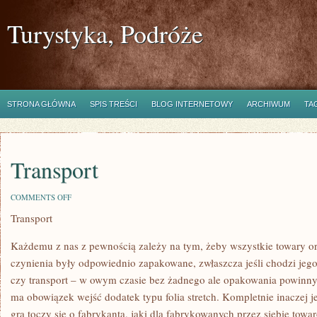
Turystyka, Podróże
STRONA GŁÓWNA
SPIS TREŚCI
BLOG INTERNETOWY
ARCHIWUM
TA
Transport
ON
COMMENTS OFF
TRANSPORT
Transport
Każdemu z nas z pewnością zależy na tym, żeby wszystkie towary or
czynienia były odpowiednio zapakowane, zwłaszcza jeśli chodzi jeg
czy transport – w owym czasie bez żadnego ale opakowania powinny
ma obowiązek wejść dodatek typu folia stretch. Kompletnie inaczej j
gra toczy się o fabrykanta, jaki dla fabrykowanych przez siebie to