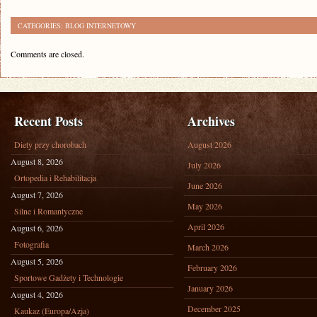
CATEGORIES:
BLOG INTERNETOWY
Comments are closed.
Recent Posts
Archives
Diety przy chorobach
August 2026
August 8, 2026
July 2026
Ortopedia i Rehabilitacja
June 2026
August 7, 2026
May 2026
Silne i Romantyczne
April 2026
August 6, 2026
Fotografia
March 2026
August 5, 2026
February 2026
Sportowe Gadżety i Technologie
January 2026
August 4, 2026
December 2025
Kaukaz (Europa/Azja)