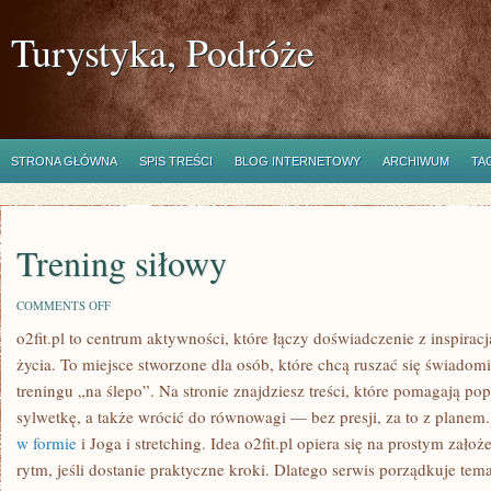
Turystyka, Podróże
STRONA GŁÓWNA
SPIS TREŚCI
BLOG INTERNETOWY
ARCHIWUM
TA
Trening siłowy
ON
COMMENTS OFF
TRENING
o2fit.pl to centrum aktywności, które łączy doświadczenie z inspiracj
SIŁOWY
życia. To miejsce stworzone dla osób, które chcą ruszać się świadomi
treningu „na ślepo”. Na stronie znajdziesz treści, które pomagają p
sylwetkę, a także wrócić do równowagi — bez presji, za to z planem
w formie
i Joga i stretching. Idea o2fit.pl opiera się na prostym zał
rytm, jeśli dostanie praktyczne kroki. Dlatego serwis porządkuje te