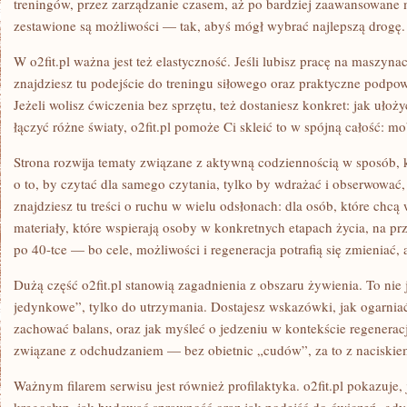
treningów, przez zarządzanie czasem, aż po bardziej zaawansowane m
zestawione są możliwości — tak, abyś mógł wybrać najlepszą drogę.
W o2fit.pl ważna jest też elastyczność. Jeśli lubisz pracę na maszyna
znajdziesz tu podejście do treningu siłowego oraz praktyczne podpow
Jeżeli wolisz ćwiczenia bez sprzętu, też dostaniesz konkret: jak ułoży
łączyć różne światy, o2fit.pl pomoże Ci skleić to w spójną całość: mob
Strona rozwija tematy związane z aktywną codziennością w sposób, k
o to, by czytać dla samego czytania, tylko by wdrażać i obserwować, 
znajdziesz tu treści o ruchu w wielu odsłonach: dla osób, które chcą
materiały, które wspierają osoby w konkretnych etapach życia, na pr
po 40-tce — bo cele, możliwości i regeneracja potrafią się zmieniać,
Dużą część o2fit.pl stanowią zagadnienia z obszaru żywienia. To nie j
jedynkowe”, tylko do utrzymania. Dostajesz wskazówki, jak ogarniać 
zachować balans, oraz jak myśleć o jedzeniu w kontekście regeneracji
związane z odchudzaniem — bez obietnic „cudów”, za to z naciski
Ważnym filarem serwisu jest również profilaktyka. o2fit.pl pokazuje,