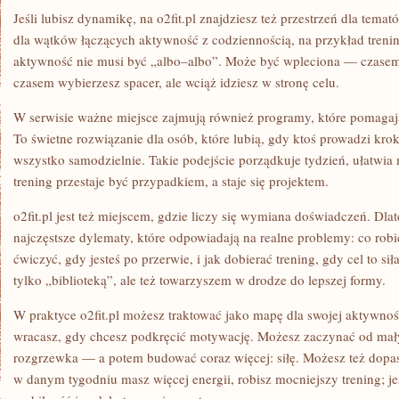
Jeśli lubisz dynamikę, na o2fit.pl znajdziesz też przestrzeń dla tema
dla wątków łączących aktywność z codziennością, na przykład trenin
aktywność nie musi być „albo–albo”. Może być wpleciona — czasem 
czasem wybierzesz spacer, ale wciąż idziesz w stronę celu.
W serwisie ważne miejsce zajmują również programy, które pomagają
To świetne rozwiązanie dla osób, które lubią, gdy ktoś prowadzi kro
wszystko samodzielnie. Takie podejście porządkuje tydzień, ułatwia 
trening przestaje być przypadkiem, a staje się projektem.
o2fit.pl jest też miejscem, gdzie liczy się wymiana doświadczeń. Dlat
najczęstsze dylematy, które odpowiadają na realne problemy: co robi
ćwiczyć, gdy jesteś po przerwie, i jak dobierać trening, gdy cel to siła
tylko „biblioteką”, ale też towarzyszem w drodze do lepszej formy.
W praktyce o2fit.pl możesz traktować jako mapę dla swojej aktywnoś
wracasz, gdy chcesz podkręcić motywację. Możesz zaczynać od ma
rozgrzewka — a potem budować coraz więcej: siłę. Możesz też dopaso
w danym tygodniu masz więcej energii, robisz mocniejszy trening; je