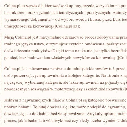
Colina.pl to serwis dla kierowców skupiony przede wszystkim na pra
instruktorem oraz egzaminach teoretycznych i praktycznych. Autorzy
wymarzonego dokumentu – od wyboru wordu i kursu, przez kurs teo
umiejętności za kierownicą.([Colina.pl][3])
Misją Colina.pl jest maxymalnie odczarować proces zdobywania pra
trudnego języka ustaw, otrzymujesz czytelne omówienia, praktyczne 
doświadczenia praktyków. Dzięki temu nauka nie jest tylko bezrefle
pamięć, lecz budowaniem właściwych nawyków za kierownicą.([Colin
Colina.pl jest adresowana zarówno do młodych kierowców tuż przed 
osób poszerzających uprawnienia o kolejne kategorie. Na stronie znaj
najczęściej wybieranej kategorii, ale także uprawnień na pojazdy cię
nowoczesnych rozwiązań w motoryzacji czy szkoleń dodatkowych.([C
Jednym z najważniejszych filarów Colina.pl są kategorie poświęco
uprawnieniami. To tutaj dowiesz się, kto może podejść do egzaminu,
dowiesz się, co dokładnie będzie sprawdzane. Artykuły opisują m.in
proces, jakie badania trzeba wykonać czy kiedy trzeba wymienić dok