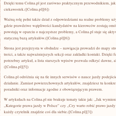
Dzięki temu Colina.pl jest zarówno praktycznym przewodnikiem, ja
ciekawostek.([Colina.pl][6])
Ważną rolę pełni także dział z odpowiedziami na realne problemy u
gdzie prawdziwe wątpliwości kandydatów na kierowców zostają omów
powstają w oparciu o najczęstsze problemy, a Colina.pl staje się akty
statyczną bazą artykułów.([Colina.pl][6])
Strona jest przejrzysta w obsłudze – nawigacja prowadzi do mapy stro
treści, a także najważniejszych sekcji oraz zakładki kontakt. Dzięki 
potrzebny artykuł, a lista starszych wpisów pozwala odkryć dawne, al
([Colina.pl][5])
Colina.pl odróżnia się na tle innych serwisów o nauce jazdy podejś
działanie. Zamiast powierzchownych artykułów, znajdziesz tu konkret
poradniki oraz informacje zgodne z obowiązującym prawem.
W artykułach na Colina.pl nie brakuje tematy takie jak: „Jak wymien
„Kategorie prawa jazdy w Polsce” czy „Czy warto robić prawo jazdy
każdy czytelnik znajdzie coś dla siebie.([Colina.pl][3])