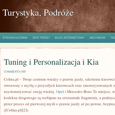
Turystyka, Podróże
STRONA GŁÓWNA
SPIS TREŚCI
BLOG INTERNETOWY
ARCHIWUM
TA
Tuning i Personalizacja i Kia
ON
COMMENTS OFF
TUNING
Colina.pl – Twoje centrum wiedzy o prawie jazdy, szkoleniu kierowc
I
PERSONALIZACJA
stworzony z myślą o przyszłych kierowcach oraz zmotoryzowanych z
I
KIA
usystematyzować swoją wiedzę.
Opel
i Mercedes-Benz To miejsce, w
kodeksu drogowego są rozbijane na zrozumiałe fragmenty, a prakty
przez proces od pierwszej myśli o prawie jazdy aż po pewne, bezpiec
([Colina.pl][2])