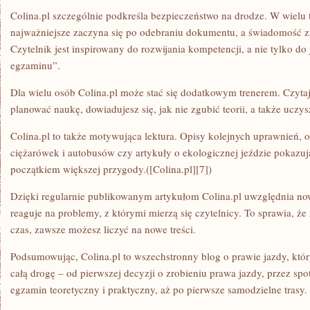
Colina.pl szczególnie podkreśla bezpieczeństwo na drodze. W wielu t
najważniejsze zaczyna się po odebraniu dokumentu, a świadomość za
Czytelnik jest inspirowany do rozwijania kompetencji, a nie tylko d
egzaminu”.
Dla wielu osób Colina.pl może stać się dodatkowym trenerem. Czytają
planować naukę, dowiadujesz się, jak nie zgubić teorii, a także uczys
Colina.pl to także motywująca lektura. Opisy kolejnych uprawnień, 
ciężarówek i autobusów czy artykuły o ekologicznej jeździe pokazu
początkiem większej przygody.([Colina.pl][7])
Dzięki regularnie publikowanym artykułom Colina.pl uwzględnia no
reaguje na problemy, z którymi mierzą się czytelnicy. To sprawia, że 
czas, zawsze możesz liczyć na nowe treści.
Podsumowując, Colina.pl to wszechstronny blog o prawie jazdy, któr
całą drogę – od pierwszej decyzji o zrobieniu prawa jazdy, przez spo
egzamin teoretyczny i praktyczny, aż po pierwsze samodzielne trasy.