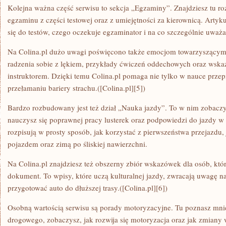
Kolejna ważna część serwisu to sekcja „Egzaminy”. Znajdziesz tu r
egzaminu z części testowej oraz z umiejętności za kierownicą. Artyk
się do testów, czego oczekuje egzaminator i na co szczególnie uważa
Na Colina.pl dużo uwagi poświęcono także emocjom towarzyszącym z
radzenia sobie z lękiem, przykłady ćwiczeń oddechowych oraz wska
instruktorem. Dzięki temu Colina.pl pomaga nie tylko w nauce przep
przełamaniu bariery strachu.([Colina.pl][5])
Bardzo rozbudowany jest też dział „Nauka jazdy”. To w nim zobaczy
nauczysz się poprawnej pracy lusterek oraz podpowiedzi do jazdy w 
rozpisują w prosty sposób, jak korzystać z pierwszeństwa przejazdu
pojazdem oraz zimą po śliskiej nawierzchni.
Na Colina.pl znajdziesz też obszerny zbiór wskazówek dla osób, któ
dokument. To wpisy, które uczą kulturalnej jazdy, zwracają uwagę n
przygotować auto do dłuższej trasy.([Colina.pl][6])
Osobną wartością serwisu są porady motoryzacyjne. Tu poznasz mni
drogowego, zobaczysz, jak rozwija się motoryzacja oraz jak zmiany