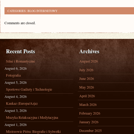
CATEGORIES:
BLOG INTERNETOWY
Comments are closed.
Recent Posts
Archives
Silne i Romantyczne
August 2026
August 6, 2026
July 2026
Fotografia
June 2026
August 5, 2026
May 2026
Sportowe Gadżety i Technologie
April 2026
August 4, 2026
Kaukaz (Europa/Azja)
March 2026
August 3, 2026
February 2026
Muzyka Relaksacyjna i Medytacyjna
January 2026
August 1, 2026
December 2025
Mistrzowie Pióra: Biografie i Sylwetki