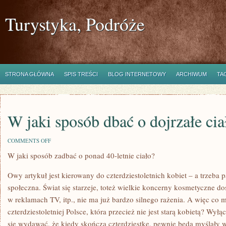
Turystyka, Podróże
STRONA GŁÓWNA
SPIS TREŚCI
BLOG INTERNETOWY
ARCHIWUM
TA
W jaki sposób dbać o dojrzałe cia
ON
COMMENTS OFF
W
W jaki sposób zadbać o ponad 40-letnie ciało?
JAKI
SPOSÓB
DBAĆ
Owy artykuł jest kierowany do czterdziestoletnich kobiet – a trzeba p
O
DOJRZAŁE
społeczna. Świat się starzeje, toteż wielkie koncerny kosmetyczne do
CIAŁO?
w reklamach TV, itp., nie ma już bardzo silnego rażenia. A więc co 
czterdziestoletniej Polsce, która przecież nie jest starą kobietą? W
się wydawać, że kiedy skończą czterdziestkę, pewnie będą myślały 