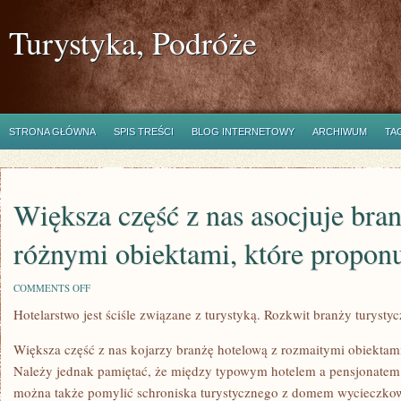
Turystyka, Podróże
STRONA GŁÓWNA
SPIS TREŚCI
BLOG INTERNETOWY
ARCHIWUM
TA
Większa część z nas asocjuje bra
różnymi obiektami, które propon
ON
COMMENTS OFF
WIĘKSZA
Hotelarstwo jest ściśle związane z turystyką. Rozkwit branży turysty
CZĘŚĆ
Z
NAS
Większa część z nas kojarzy branżę hotelową z rozmaitymi obiektami
ASOCJUJE
BRANŻĘ
Należy jednak pamiętać, że między typowym hotelem a pensjonatem i
HOTELOWĄ
można także pomylić schroniska turystycznego z domem wycieczkow
Z