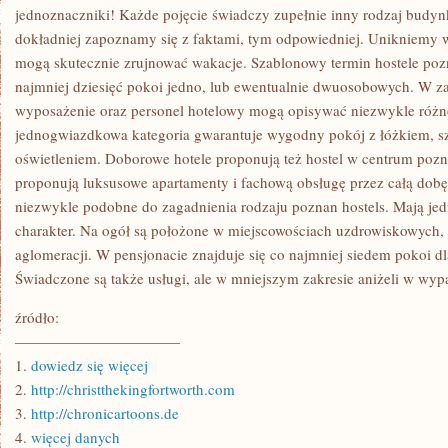
RÓŻNYMI
jednoznaczniki! Każde pojęcie świadczy zupełnie inny rodzaj bud
OBIEKTAMI,
dokładniej zapoznamy się z faktami, tym odpowiedniej. Unikniemy w
KTÓRE
PROPONUJĄ
mogą skutecznie zrujnować wakacje. Szablonowy termin hostele po
NOCLEG
najmniej dziesięć pokoi jedno, lub ewentualnie dwuosobowych. W za
wyposażenie oraz personel hotelowy mogą opisywać niezwykle różn
jednogwiazdkowa kategoria gwarantuje wygodny pokój z łóżkiem, s
oświetleniem. Doborowe hotele proponują też hostel w centrum poz
proponują luksusowe apartamenty i fachową obsługę przez całą dobę
niezwykle podobne do zagadnienia rodzaju poznan hostels. Mają jed
charakter. Na ogół są położone w miejscowościach uzdrowiskowych, 
aglomeracji. W pensjonacie znajduje się co najmniej siedem pokoi dl
Świadczone są także usługi, ale w mniejszym zakresie aniżeli w wypa
źródło:
———————————
1.
dowiedz się więcej
2.
http://christthekingfortworth.com
3.
http://chronicartoons.de
4.
więcej danych