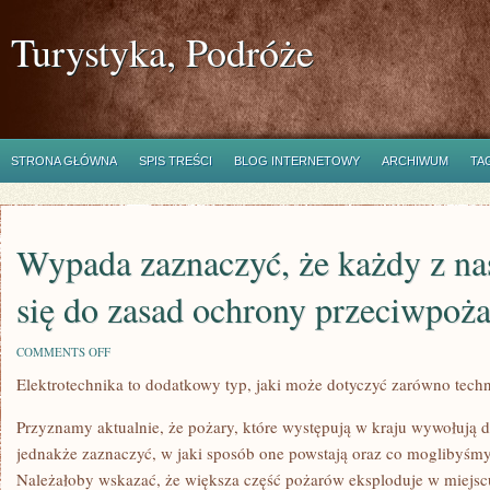
Turystyka, Podróże
STRONA GŁÓWNA
SPIS TREŚCI
BLOG INTERNETOWY
ARCHIWUM
TA
Wypada zaznaczyć, że każdy z na
się do zasad ochrony przeciwpoż
ON
COMMENTS OFF
WYPADA
Elektrotechnika to dodatkowy typ, jaki może dotyczyć zarówno techn
ZAZNACZYĆ,
ŻE
KAŻDY
Przyznamy aktualnie, że pożary, które występują w kraju wywołują d
Z
NAS
jednakże zaznaczyć, w jaki sposób one powstają oraz co moglibyśmy
MUSI
Należałoby wskazać, że większa część pożarów eksploduje w miejsc
STOSOWAĆ