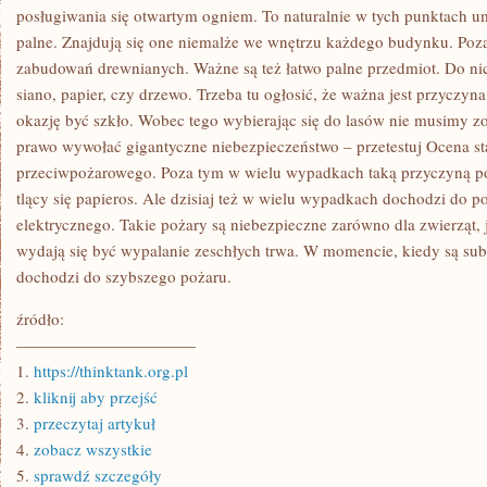
SIĘ
posługiwania się otwartym ogniem. To naturalnie w tych punktach u
DO
palne. Znajdują się one niemalże we wnętrzu każdego budynku. Poz
ZASAD
OCHRONY
zabudowań drewnianych. Ważne są też łatwo palne przedmiot. Do ni
PRZECIWPOŻAROWEJ
siano, papier, czy drzewo. Trzeba tu ogłosić, że ważna jest przyczy
okazję być szkło. Wobec tego wybierając się do lasów nie musimy zo
prawo wywołać gigantyczne niebezpieczeństwo – przetestuj Ocena s
przeciwpożarowego. Poza tym w wielu wypadkach taką przyczyną p
tlący się papieros. Ale dzisiaj też w wielu wypadkach dochodzi do
elektrycznego. Takie pożary są niebezpieczne zarówno dla zwierząt, 
wydają się być wypalanie zeschłych trwa. W momencie, kiedy są subs
dochodzi do szybszego pożaru.
źródło:
———————————
1.
https://thinktank.org.pl
2.
kliknij aby przejść
3.
przeczytaj artykuł
4.
zobacz wszystkie
5.
sprawdź szczegóły