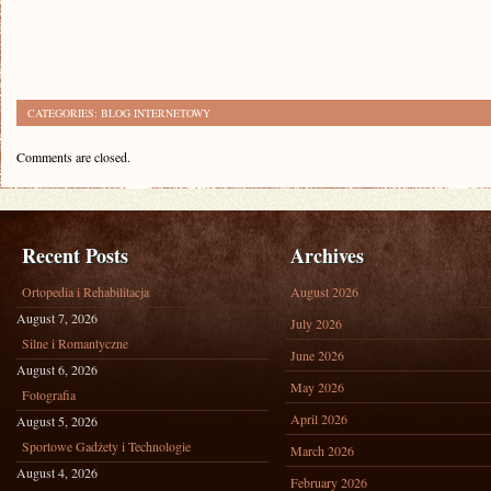
CATEGORIES:
BLOG INTERNETOWY
Comments are closed.
Recent Posts
Archives
Ortopedia i Rehabilitacja
August 2026
August 7, 2026
July 2026
Silne i Romantyczne
June 2026
August 6, 2026
May 2026
Fotografia
April 2026
August 5, 2026
Sportowe Gadżety i Technologie
March 2026
August 4, 2026
February 2026