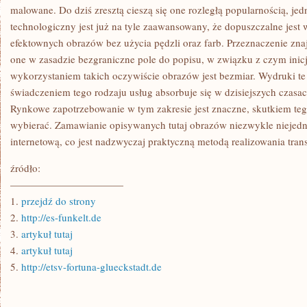
STRON
malowane. Do dziś zresztą cieszą się one rozległą popularnością, je
WARTYCH
technologiczny jest już na tyle zaawansowany, że dopuszczalne jes
UWAGI
efektownych obrazów bez użycia pędzli oraz farb. Przeznaczenie znaj
one w zasadzie bezgraniczne pole do popisu, w związku z czym inicj
wykorzystaniem takich oczywiście obrazów jest bezmiar. Wydruki te 
świadczeniem tego rodzaju usług absorbuje się w dzisiejszych czasac
Rynkowe zapotrzebowanie w tym zakresie jest znaczne, skutkiem teg
wybierać. Zamawianie opisywanych tutaj obrazów niezwykle niejedn
internetową, co jest nadzwyczaj praktyczną metodą realizowania trans
źródło:
———————————
1.
przejdź do strony
2.
http://es-funkelt.de
3.
artykuł tutaj
4.
artykuł tutaj
5.
http://etsv-fortuna-glueckstadt.de