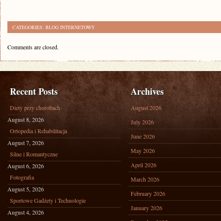
CATEGORIES:
BLOG INTERNETOWY
Comments are closed.
Recent Posts
Archives
Diety przy chorobach
August 2026
August 8, 2026
July 2026
Ortopedia i Rehabilitacja
June 2026
August 7, 2026
May 2026
Silne i Romantyczne
April 2026
August 6, 2026
Fotografia
March 2026
August 5, 2026
February 2026
Sportowe Gadżety i Technologie
January 2026
August 4, 2026