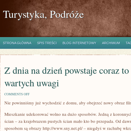
Turystyka, Podróże
STRONA GŁÓWNA
SPIS TREŚCI
BLOG INTERNETOWY
ARCHIWUM
TA
Z dnia na dzień powstaje coraz to
wartych uwagi
ON
COMMENTS OFF
Z
Nie powinniśmy już wychodzić z domu, aby obejrzeć nowy obraz fi
DNIA
NA
DZIEŃ
Mieszkanie udekorować wolno na dużo sposobów. Jedną z koronnych
POWSTAJE
CORAZ
ścian – za krajobrazem pustych ścian mało kto bo przepada. Od dawn
TO
sposobem są obrazy http://www.sny.net.pl/ – niegdyś w rachubę wkra
WIĘCEJ