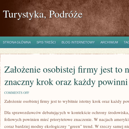
Turystyka, Podróże
STRONA GŁÓWNA
SPIS TREŚCI
BLOG INTERNETOWY
ARCHIWUM
TA
Założenie osobistej firmy jest to
znaczny krok oraz każdy powinni
ON
COMMENTS OFF
ZAŁOŻENIE
Założenie osobistej firmy jest to wybitnie istotny krok oraz każdy po
OSOBISTEJ
FIRMY
JEST
Dla sprawozdawców debatujących w kontekście ochrony środowiska,
TO
NIEZWYKLE
foliowych powinien mieć priorytetowe znaczenie. W nacjach ameryki
ZNACZNY
coraz bardziej modny ekologiczny “green” trend. W rzeczy samej nie
KROK