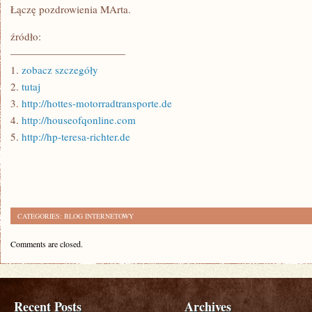
Łączę pozdrowienia MArta.
źródło:
———————————
1.
zobacz szczegóły
2.
tutaj
3.
http://hottes-motorradtransporte.de
4.
http://houseofqonline.com
5.
http://hp-teresa-richter.de
CATEGORIES:
BLOG INTERNETOWY
Comments are closed.
Recent Posts
Archives