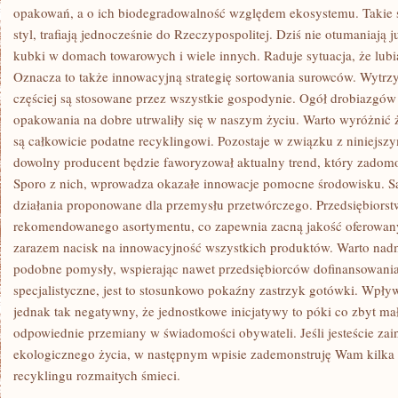
ORAZ
opakowań, a o ich biodegradowalność względem ekosystemu. Takie
KAŻDY
styl, trafiają jednocześnie do Rzeczypospolitej. Dziś nie otumaniają
POWINNI
kubki w domach towarowych i wiele innych. Raduje sytuacja, że lubia
Oznacza to także innowacyjną strategię sortowania surowców. Wytrzy
częściej są stosowane przez wszystkie gospodynie. Ogół drobiazgó
opakowania na dobre utrwaliły się w naszym życiu. Warto wyróżnić że
są całkowicie podatne recyklingowi. Pozostaje w związku z niniejsz
dowolny producent będzie faworyzował aktualny trend, który zadomo
Sporo z nich, wprowadza okazałe innowacje pomocne środowisku. S
działania proponowane dla przemysłu przetwórczego. Przedsiębiorst
rekomendowanego asortymentu, co zapewnia zacną jakość oferowan
zarazem nacisk na innowacyjność wszystkich produktów. Warto nadm
podobne pomysły, wspierając nawet przedsiębiorców dofinansowani
specjalistyczne, jest to stosunkowo pokaźny zastrzyk gotówki. Wpływ
jednak tak negatywny, że jednostkowe inicjatywy to póki co zbyt m
odpowiednie przemiany w świadomości obywateli. Jeśli jesteście zai
ekologicznego życia, w następnym wpisie zademonstruję Wam kilka 
recyklingu rozmaitych śmieci.