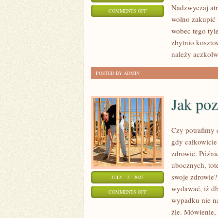
Nadzwyczaj atra
ON
COMMENTS OFF
wolno zakupić 
PROBLEMY
wobec tego tyl
SKÓRNE
zbytnio kosztow
KOBIET
należy aczkolw
POSTED BY ADMIN
Jak poz
Czy potrafimy 
gdy całkowicie
zdrowie. Późni
ubocznych, tot
swoje zdrowie?
JULY - 2 - 2025
wydawać, iż db
ON
COMMENTS OFF
wypadku nie na
JAK
źle. Mówienie, 
POZBYĆ