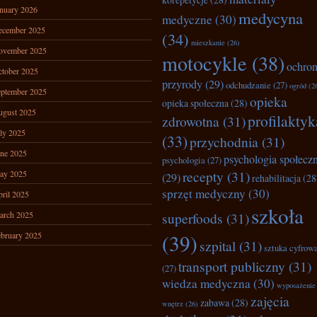
nuary 2026
medycyna
medyczne
(30)
ecember 2025
(34)
mieszkanie
(26)
ovember 2025
motocykle
(38)
ochro
tober 2025
przyrody
(29)
odchudzanie
(27)
ogród
(2
ptember 2025
opieka
opieka społeczna
(28)
ugust 2025
profilaktyk
zdrowotna
(31)
ly 2025
(33)
przychodnia
(31)
ne 2025
psychologia społecz
psychologia
(27)
recepty
(31)
ay 2025
(29)
rehabilitacja
(28
sprzęt medyczny
(30)
ril 2025
szkoła
arch 2025
superfoods
(31)
bruary 2025
(39)
szpital
(31)
sztuka cyfrow
transport publiczny
(31)
(27)
wiedza medyczna
(30)
wyposażenie
zajęcia
zabawa
(28)
wnętrz
(26)