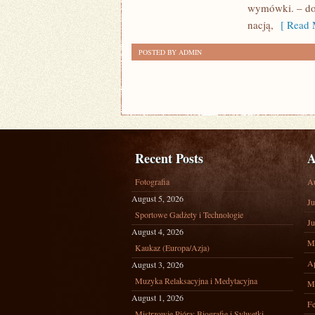
wymówki. – dob
SIĘ
nacją,
[ Read 
TRĄDZIKU?
POSTED BY ADMIN
Recent Posts
A
Fotografia
A
August 5, 2026
Ju
Sportowe Gadżety i Technologie
Ju
August 4, 2026
M
Kaukaz (Europa/Azja)
Ap
August 3, 2026
Muzyka Relaksacyjna i Medytacyjna
M
August 1, 2026
Fe
Mistrzowie Pióra: Biografie i Sylwetki