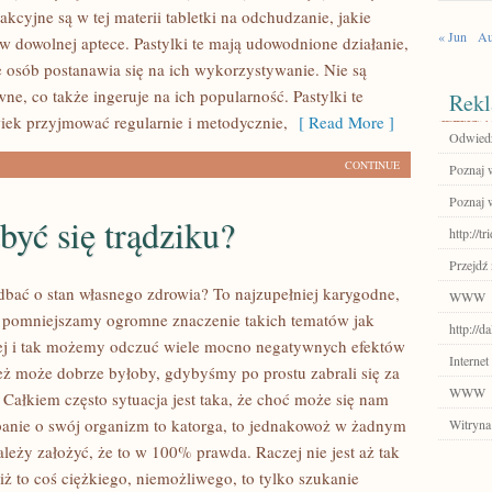
kcyjne są w tej materii tabletki na odchudzanie, jakie
« Jun
Au
w dowolnej aptece. Pastylki te mają udowodnione działanie,
e osób postanawia się na ich wykorzystywanie. Nie są
ne, co także ingeruje na ich popularność. Pastylki te
Rekl
iek przyjmować regularnie i metodycznie,
[ Read More ]
Odwiedź
CONTINUE
Poznaj 
Poznaj 
być się trądziku?
http://tr
Przejdź 
dbać o stan własnego zdrowia? To najzupełniej karygodne,
WWW
 pomniejszamy ogromne znaczenie takich tematów jak
http://d
ej i tak możemy odczuć wiele mocno negatywnych efektów
Internet
eż może dobrze byłoby, gdybyśmy po prostu zabrali się za
WWW
 Całkiem często sytuacja jest taka, że choć może się nam
anie o swój organizm to katorga, to jednakowoż w żadnym
Witryna
leży założyć, że to w 100% prawda. Raczej nie jest aż tak
iż to coś ciężkiego, niemożliwego, to tylko szukanie