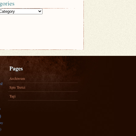
gories
Pages
Archiwum
ne
Spis Treści
Tagi
)
)
zny
)