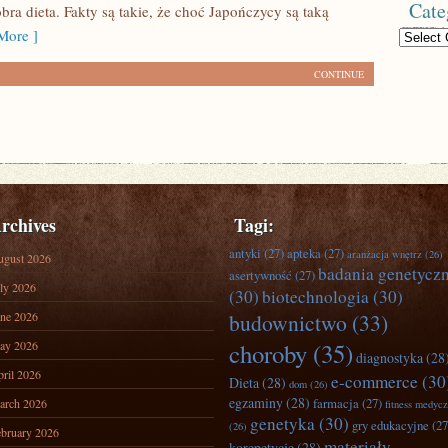
Cate
ra dieta. Fakty są takie, że choć Japończycy są taką
More ]
Categories
CONTINUE
rchives
Tagi:
antyki
(27)
apteka
(27)
aranżacja wnętrz
(26)
ugust 2026
badania genetycz
asertywność
(27)
ly 2026
(30)
biotechnologia
(30)
ne 2026
budownictwo
(33)
ay 2026
choroby
(35)
diagnostyka
(28
ril 2026
e-commerce
(30
Dieta
(28)
dom
(26)
egzaminy
(28)
farmacja
(27)
arch 2026
fitness medyc
genetyka
(30)
gry edukacyjne
(27
(26)
bruary 2026
materiały
korepetycje
(28)