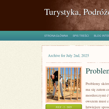
Turystyka, Podróż
STRONA GŁÓWNA
SPIS TREŚCI
BLOG INT
Archive for July 2nd, 2025
Proble
Problemy skórn
ma się zatem co
morderczymi ćw
owszem musi co
łatwiejsze spo
JULY - 2 - 2025