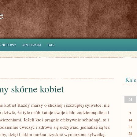
e
ERNETOWY
ARCHIWUM
TAGI
Kale
my skórne kobiet
M
e kobiet Każdy marzy o ślicznej i szczupłej sylwetce, nie
 dziwić, że tyle osób katuje swoje ciało codzienną dietą i
7
iczeniami. Jeżeli ktoś pragnie efektywnie schudnąć, to i
14
dziennie ćwiczyć i zdrowo się odżywiać, jednakże są też
21
28
soby, dzięki jakim można uzyskać wymarzoną sylwetkę.