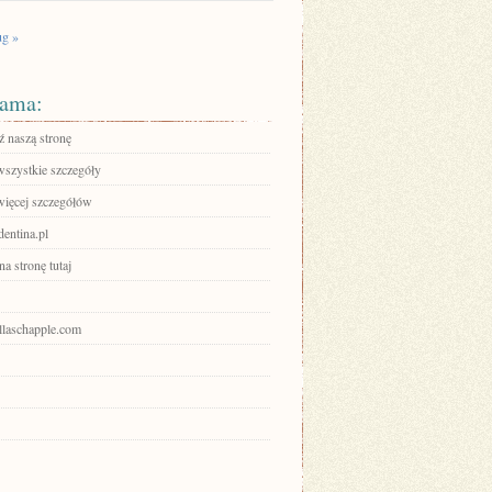
g »
ama:
 naszą stronę
wszystkie szczegóły
więcej szczegółów
identina.pl
na stronę tutaj
allaschapple.com