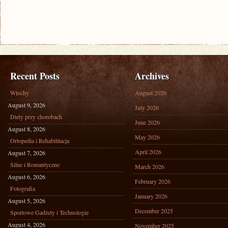
Recent Posts
Archives
Włochy
August 2026
August 9, 2026
July 2026
Diety przy chorobach
June 2026
August 8, 2026
May 2026
Ortopedia i Rehabilitacja
April 2026
August 7, 2026
Silne i Romantyczne
March 2026
August 6, 2026
February 2026
Fotografia
January 2026
August 5, 2026
December 2025
Sportowe Gadżety i Technologie
August 4, 2026
November 2025