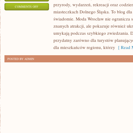
przyrody, wydarzeń, rekreacji oraz codzie
ON
COMMENTS OFF
miasteczkach Dolnego Śląska. To blog dla
WOJEWÓDZTWO
świadomie. Moda Wrocław nie ogranicza si
DOLNOŚLĄSKIE
znanych atrakcji, ale pokazuje również ukry
umykają podczas szybkiego zwiedzania. D
przydatny zarówno dla turystów planując
dla mieszkańców regionu, którzy
[ Read M
POSTED BY ADMIN