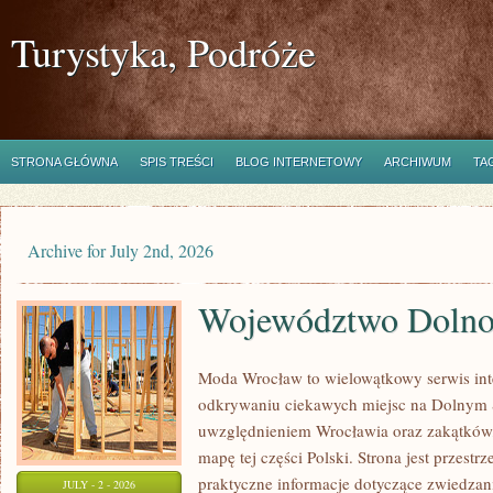
Turystyka, Podróże
STRONA GŁÓWNA
SPIS TREŚCI
BLOG INTERNETOWY
ARCHIWUM
TA
Archive for July 2nd, 2026
Województwo Dolnoś
Moda Wrocław to wielowątkowy serwis in
odkrywaniu ciekawych miejsc na Dolnym 
uwzględnieniem Wrocławia oraz zakątków,
mapę tej części Polski. Strona jest przest
praktyczne informacje dotyczące zwiedzania,
JULY - 2 - 2026