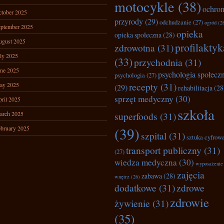
motocykle
(38)
ochro
tober 2025
przyrody
(29)
odchudzanie
(27)
ogród
(2
ptember 2025
opieka
opieka społeczna
(28)
ugust 2025
profilaktyk
zdrowotna
(31)
ly 2025
(33)
przychodnia
(31)
ne 2025
psychologia społecz
psychologia
(27)
recepty
(31)
ay 2025
(29)
rehabilitacja
(28
sprzęt medyczny
(30)
ril 2025
szkoła
arch 2025
superfoods
(31)
bruary 2025
(39)
szpital
(31)
sztuka cyfrow
transport publiczny
(31)
(27)
wiedza medyczna
(30)
wyposażenie
zajęcia
zabawa
(28)
wnętrz
(26)
dodatkowe
(31)
zdrowe
zdrowie
żywienie
(31)
(35)