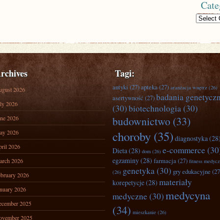
Cate
Categories
rchives
Tagi:
antyki
(27)
apteka
(27)
aranżacja wnętrz
(26)
ugust 2026
badania genetycz
asertywność
(27)
ly 2026
(30)
biotechnologia
(30)
ne 2026
budownictwo
(33)
ay 2026
choroby
(35)
diagnostyka
(28
ril 2026
e-commerce
(30
Dieta
(28)
dom
(26)
egzaminy
(28)
farmacja
(27)
arch 2026
fitness medyc
genetyka
(30)
gry edukacyjne
(27
(26)
bruary 2026
materiały
korepetycje
(28)
nuary 2026
medycyna
medyczne
(30)
ecember 2025
(34)
mieszkanie
(26)
ovember 2025