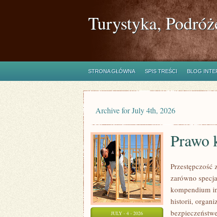
Turystyka, Podróż
STRONA GŁÓWNA
SPIS TREŚCI
BLOG INT
Archive for July 4th, 2026
Prawo 
Przestępczość 
zarówno specjal
kompendium in
historii, orga
bezpieczeństwe
JULY - 4 - 2026