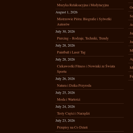
Muzyka Relaksacyjna i Medytacyjna
Oc
August 1, 2026
Se
Mistrzowie Pióra: Biografie i Sylwetki
Autorów
A
July 30, 2026
Ju
Piercing – Rodzaje, Techniki, Trendy
Ju
July 28, 2026
M
Paintball i Laser Tag
Ap
July 28, 2026
Ciekawostki Fitness i Nowinki ze Świata
M
Sportu
Fe
July 26, 2026
Natura i Dzika Przyroda
July 25, 2026
Moda i Wartości
July 24, 2026
Testy Części i Narzędzi
July 23, 2026
Przepisy na Co Dzień