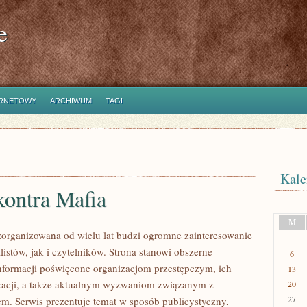
e
ERNETOWY
ARCHIWUM
TAGI
Kale
kontra Mafia
M
zorganizowana od wielu lat budzi ogromne zainteresowanie
istów, jak i czytelników. Strona stanowi obszerne
6
formacji poświęcone organizacjom przestępczym, ich
13
nizacji, a także aktualnym wyzwaniom związanym z
20
27
m. Serwis prezentuje temat w sposób publicystyczny,