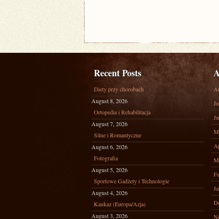
Recent Posts
A
Diety przy chorobach
A
August 8, 2026
Ju
Ortopedia i Rehabilitacja
Ju
August 7, 2026
M
Silne i Romantyczne
Ap
August 6, 2026
Fotografia
M
August 5, 2026
Fe
Sportowe Gadżety i Technologie
Ja
August 4, 2026
D
Kaukaz (Europa/Azja)
August 3, 2026
N