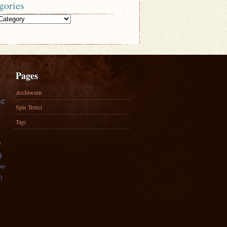
gories
Pages
Archiwum
ne
Spis Treści
Tagi
)
)
zny
)