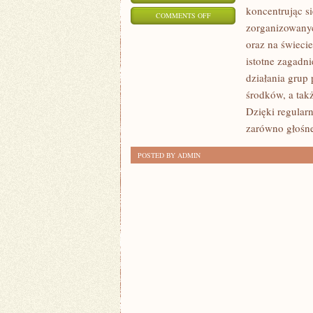
koncentrując si
ON
COMMENTS OFF
zorganizowanyc
PRAWO
oraz na świecie
KONTRA
istotne zagadn
MAFIA
działania grup
środków, a tak
Dzięki regular
zarówno głośne
POSTED BY ADMIN