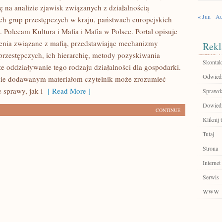
ę na analizie zjawisk związanych z działalnością
« Jun
Au
h grup przestępczych w kraju, państwach europejskich
. Polecam Kultura i Mafia i Mafia w Polsce. Portal opisuje
ienia związane z mafią, przedstawiając mechanizmy
Rekl
 przestępczych, ich hierarchię, metody pozyskiwania
Skontakt
że oddziaływanie tego rodzaju działalności dla gospodarki.
Odwiedź
nie dodawanym materiałom czytelnik może zrozumieć
 sprawy, jak i
[ Read More ]
Sprawdź
Dowiedz 
CONTINUE
Kliknij 
Tutaj
Strona
Internet
Serwis
WWW