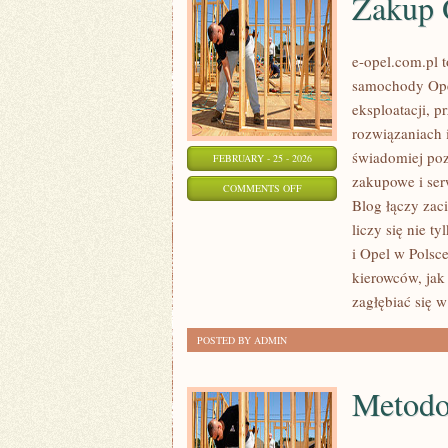
Zakup 
e-opel.com.pl 
samochody Opel
eksploatacji, 
rozwiązaniach 
świadomiej poz
FEBRUARY - 25 - 2026
zakupowe i ser
ON
COMMENTS OFF
Blog łączy zac
ZAKUP
liczy się nie t
OPLA
i Opel w Polsc
–
kierowców, jak
PORADNIK
zagłębiać się w
POSTED BY ADMIN
Metodo