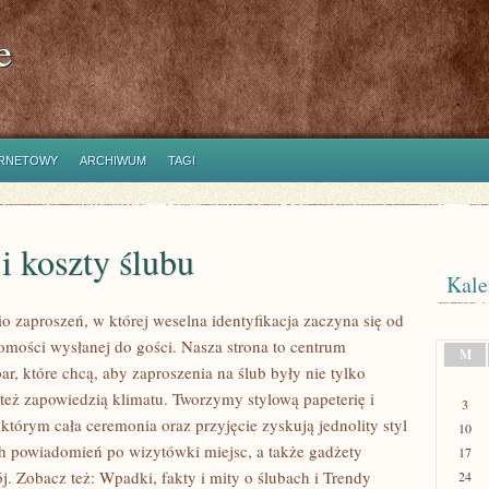
e
ERNETOWY
ARCHIWUM
TAGI
i koszty ślubu
Kale
o zaproszeń, w której weselna identyfikacja zaczyna się od
omości wysłanej do gości. Nasza strona to centrum
M
ar, które chcą, aby zaproszenia na ślub były nie tylko
 też zapowiedzią klimatu. Tworzymy stylową papeterię i
3
 którym cała ceremonia oraz przyjęcie zyskują jednolity styl
10
h powiadomień po wizytówki miejsc, a także gadżety
17
j. Zobacz też: Wpadki, fakty i mity o ślubach i Trendy
24