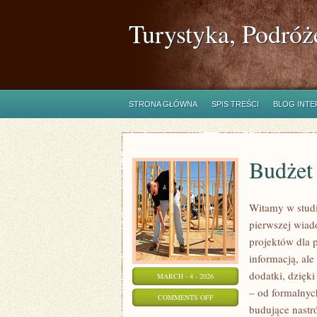
Turystyka, Podróż
STRONA GŁÓWNA
SPIS TREŚCI
BLOG INT
Budżet 
Witamy w studi
pierwszej wiad
projektów dla p
informacją, ale
dodatki, dzięki
MARCH - 4 - 2026
– od formalnyc
ON
COMMENTS OFF
budujące nastró
BUDŻET