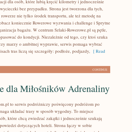
cji dla osób, które lubią kręcić kilometry i jednocześnie
wycieczki bez przypadku. Strona jest tworzona dla tych,
rowerze nie tylko środek transportu, ale też metodę na
bacz koniecznie Rowerowe wyzwania i challenge i Sprytne
ganizacja bagażu. W centrum Szlaki-Rowerowe.pl są pętle,
pasować do kondycji. Niezależnie od tego, czy ktoś szuka
, czy marzy o ambitnej wyprawie, serwis pomaga wybrać
sach tras liczą się szczegóły: podłoże, podjazdy,
[ Read
CONTINUE
je dla Miłośników Adrenaliny
om.pl to serwis podróżniczy poświęcony podróżom po
omaga układać trasy w sposób wygodny. To miejsce
osób, które chcą zwiedzać zakątki i jednocześnie szukają
powiedzi dotyczących hoteli. Strona łączy w sobie