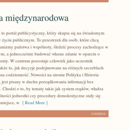
ka międzynarodowa
l to portal publicystyczny, który skupia się na świadomym
w życiu publicznym. To przestrzeń dla osób, które chcą
nizmy państwa i wspólnoty, śledzić procesy zachodzące w
ym, a jednocześnie budować własne zdanie w oparciu o
menty. W centrum pozostaje człowiek jako uczestnik
także to, jak decyzje podejmowane na różnych szczeblach
 na codzienność. Nowości na stronie Polityka i Historia
g jest pisany w duchu porządkowania informacji bez
. Chodzi o to, by tematy takie jak system rządów, władza
olności jednostki czy procedury demokratyczne stały się
 miejsce, w
[ Read More ]
CONTINUE