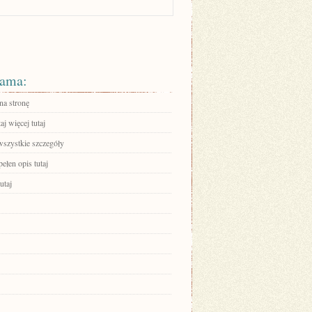
ama:
na stronę
aj więcej tutaj
wszystkie szczegóły
ełen opis tutaj
utaj