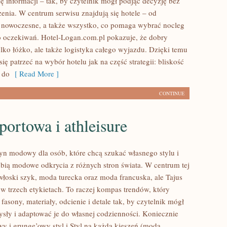
ę informacji – tak, by czytelnik mógł podjąć decyzję bez
enia. W centrum serwisu znajdują się hotele – od
 nowoczesne, a także wszystko, co pomaga wybrać nocleg
 oczekiwań. Hotel-Logan.com.pl pokazuje, że dobry
ylko łóżko, ale także logistyka całego wyjazdu. Dzięki temu
się patrzeć na wybór hotelu jak na część strategii: bliskość
p do
[ Read More ]
CONTINUE
ortowa i athleisure
yn modowy dla osób, które chcą szukać własnego stylu i
ubią modowe odkrycia z różnych stron świata. W centrum tej
 włoski szyk, moda turecka oraz moda francuska, ale Tajus
 w trzech etykietach. To raczej kompas trendów, który
fasony, materiały, odcienie i detale tak, by czytelnik mógł
ły i adaptować je do własnej codzienności. Koniecznie
y i grunge’owy styl i Styl na każdą kieszeń (moda