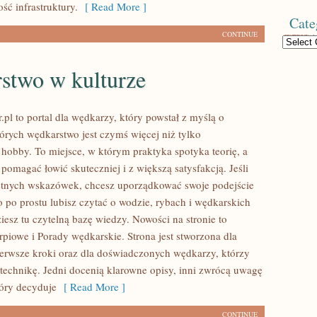
ść infrastruktury.
[ Read More ]
Cate
CONTINUE
Categories
stwo w kulturze
.pl to portal dla wędkarzy, który powstał z myślą o
tórych wędkarstwo jest czymś więcej niż tylko
bby. To miejsce, w którym praktyka spotyka teorię, a
pomagać łowić skuteczniej i z większą satysfakcją. Jeśli
etnych wskazówek, chcesz uporządkować swoje podejście
o po prostu lubisz czytać o wodzie, rybach i wędkarskich
ziesz tu czytelną bazę wiedzy. Nowości na stronie to
piowe i Porady wędkarskie. Strona jest stworzona dla
ierwsze kroki oraz dla doświadczonych wędkarzy, którzy
 technikę. Jedni docenią klarowne opisy, inni zwrócą uwagę
tóry decyduje
[ Read More ]
CONTINUE