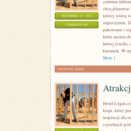
centrum informa
chcą planować 
którzy widzą w 
DECEMBER - 27 - 2025
odpoczynek. Zo
ON
COMMENTS OFF
pakowanie i or
HISTORIA
które można do
ROWERÓW
łatwej ścieżki
kierunek. W opi
More ]
POSTED BY ADMIN
Atrakc
Hotel-Logan.c
kraju, który p
inspiracji dla 
czytelnych pod