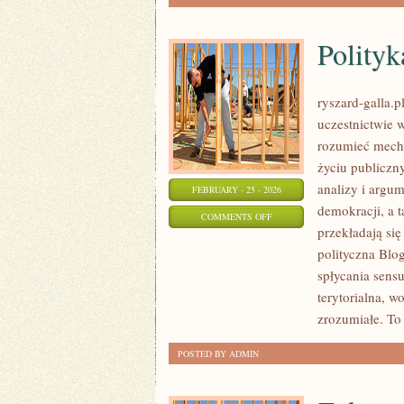
Polity
ryszard-galla.p
uczestnictwie 
rozumieć mecha
życiu publiczn
analizy i argu
FEBRUARY - 25 - 2026
demokracji, a 
ON
COMMENTS OFF
przekładają się
POLITYKA
polityczna Blo
MIĘDZYNARODOWA
spłycania sensu
terytorialna, w
zrozumiałe. To
POSTED BY ADMIN