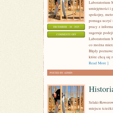
Laboratorium M
umiejętności i
spokojny, meto
pomaga uczyć s
pracy z inform
DECEMBER - 28 - 2025
sugeruje podejś
ON
COMMENTS OFF
Laboratorium M
METODOLOGIA
co można mierz
BADAŃ
Błędy poznawcze
które chcą się
Read More ]
POSTED BY ADMIN
Histor
Szlaki-Rowerow
miejscu ścieżk