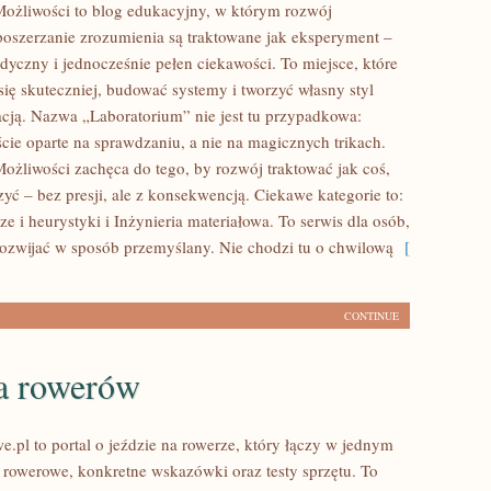
ożliwości to blog edukacyjny, w którym rozwój
 poszerzanie zrozumienia są traktowane jak eksperyment –
dyczny i jednocześnie pełen ciekawości. To miejsce, które
ię skuteczniej, budować systemy i tworzyć własny styl
acją. Nazwa „Laboratorium” nie jest tu przypadkowa:
cie oparte na sprawdzaniu, a nie na magicznych trikach.
ożliwości zachęca do tego, by rozwój traktować jak coś,
yć – bez presji, ale z konsekwencją. Ciekawe kategorie to:
 i heurystyki i Inżynieria materiałowa. To serwis dla osób,
 rozwijać w sposób przemyślany. Nie chodzi tu o chwilową
[
CONTINUE
ia rowerów
e.pl to portal o jeździe na rowerze, który łączy w jednym
i rowerowe, konkretne wskazówki oraz testy sprzętu. To