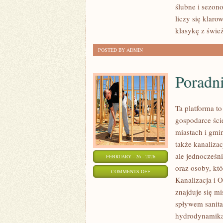
ślubne i sezon
I
liczy się klar
KOSZTY
klasykę z świ
ŚLUBU
POSTED BY ADMIN
Poradn
Ta platforma t
gospodarce ści
miastach i gmi
także kanaliza
ale jednocześni
FEBRUARY - 26 - 2026
oraz osoby, któ
ON
COMMENTS OFF
Kanalizacja i 
PORADNIKI
znajduje się m
TECHNICZNE
spływem sanita
hydrodynamika,