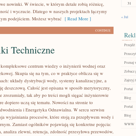
31
owe nowinki. W świecie, w którym detale robią różnicę,
owność i wyczucie. Dlatego w naszych projektach łączymy
« Jul
eżym podejściem. Możesz wybrać
[ Read More ]
CONTINUE
Rekl
Przejdź 
iki Techniczne
Przeczyt
Poznaj 
o kompleksowe centrum wiedzy o inżynierii wodnej oraz
Zobacz p
ekowej. Skupia się na tym, co w praktyce oblicza się w
nach: układy dystrybucji wody, systemy kanalizacyjne, a
Zajrzyj t
cję deszczową. Całość jest opisana w sposób merytoryczny,
Portal
e zrozumiały, tak aby po treści mogli sięgać inżynierowie
Blog
re dopiero uczą się tematu. Nowości na stronie to
Portal
Odwodnienia i Energetyka Odnawialna. W sercu serwisu
Blog
isja wyjaśniania procesów, które stoją za przepływem wody i
rnym. Zamiast ogólników pojawiają się konkretne pojęcia:
WWW
 analiza zlewni, retencja, zdolność przesyłowa przewodów,