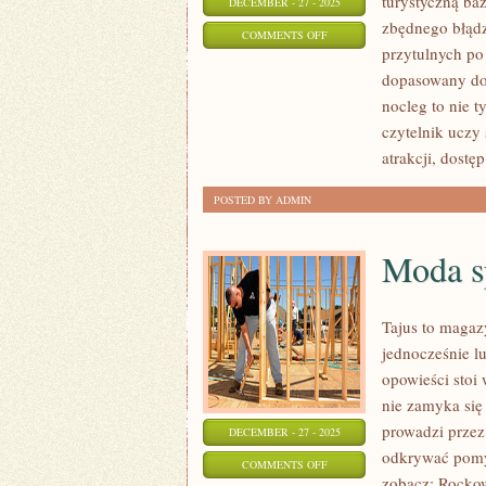
turystyczną baz
DECEMBER - 27 - 2025
zbędnego błądz
ON
COMMENTS OFF
przytulnych po
ATRAKCJE
dopasowany do
DLA
nocleg to nie t
MIŁOŚNIKÓW
czytelnik uczy 
ADRENALINY
atrakcji, dostę
POSTED BY ADMIN
Moda sp
Tajus to magaz
jednocześnie l
opowieści stoi
nie zamyka się
prowadzi przez 
DECEMBER - 27 - 2025
odkrywać pomys
ON
COMMENTS OFF
zobacz: Rockow