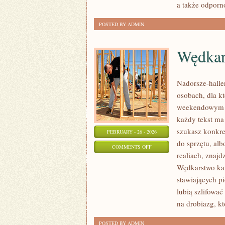
a także odporno
POSTED BY ADMIN
Wędkar
Nadorsze-haller
osobach, dla k
weekendowym ho
każdy tekst ma 
szukasz konkr
FEBRUARY - 26 - 2026
do sprzętu, alb
ON
COMMENTS OFF
realiach, znajd
WĘDKARSTWO
Wędkarstwo kar
W
stawiających p
KULTURZE
lubią szlifować
na drobiazg, k
POSTED BY ADMIN