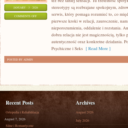
też bez taniej sensacji. Tu rzetelność spoty
stereotypy są rozbrajane spokojnym, zdr
JANUARY - 3 - 2026
serwis, który pomaga rozumieć to, co mię
ON
COMMENTS OFF
pierwsze kroki w relacji, zauroczenie, nam
BLOG
nieporozumienia, oddalenie i rozstania. A
dobra relacja nie jest magicznością, tylko 
autentyczność oraz konkretne działania. 
Psychiczne i Seks
[ Read More ]
POSTED BY ADMIN
Recent Posts
Archives
Ortopedia i Rehabilitacja
August 2026
August 7, 2026
July 2026
Silne i Romantyczne