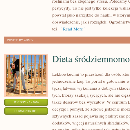
roślinami bez zbędnego stresu. Polecamy 
CASE
pestycydy. To nie jest tylko kolekcja ws
STUDY
powstał jako narzędzie do nauki, w którym
OGRODÓW
doświadczenie, jak i rozsądek. Ogrodnictw
też
[ Read More ]
POSTED BY ADMIN
Dieta śródziemnomo
Lekkowkuchni to przestrzeń dla osób, któr
jednocześnie lżej. To portal o gotowaniu 
łączą łatwość wykonania z dobrym składem
tych, którzy szukają sycących, ale nie cię
także deserów bez wyrzutów. W centrum 
JANUARY - 5 - 2026
decyzje i pomysł, że zdrowe jedzenie moż
ON
COMMENTS OFF
sztywnych zasad pojawia się praktyczne p
DIETA
dodatków, więcej naturalnych składników.
ŚRÓDZIEMNOMORSKA
ze smaku, tylko by gotować tak, żeby było