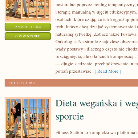
posturalne poprzez trening terapeutyczny, 
i terapię manualną w ujęciu edukacyjnym.
osobach, które czują, że ich kręgosłup potr
tych, którzy chcą działać systematycznie 
JANUARY - 3 - 2026
naturalną sylwetkę. Zobacz także Postawa u
ON
COMMENTS OFF
Onkologia. Na stronie znajdziesz obszerne 
ZDROWIE
wady postawy i dlaczego często nie chodz
MĘŻCZYZN
rozciągnięcia, ale o łańcuch kompensacji
— długie siedzenie, przebodźcowanie, nie
potrafi przestawiać
[ Read More ]
POSTED BY ADMIN
Dieta wegańska i we
sporcie
Fitness Station to kompleksowa platforma 