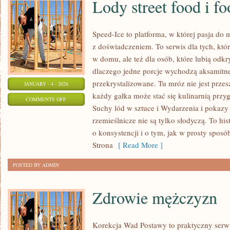
Lody street food i fo
Speed-Ice to platforma, w której pasja do
z doświadczeniem. To serwis dla tych, któ
w domu, ale też dla osób, które lubią odk
dlaczego jedne porcje wychodzą aksamitne
przekrystalizowane. Tu mróz nie jest prze
JANUARY - 4 - 2026
każdy gałka może stać się kulinarnią przy
ON
COMMENTS OFF
Suchy lód w sztuce i Wydarzenia i pokazy
LODY
rzemieślnicze nie są tylko słodyczą. To hi
STREET
o konsystencji i o tym, jak w prosty sposób
FOOD
Strona
[ Read More ]
I
FOOD
POSTED BY ADMIN
TRUCKI
Zdrowie mężczyzn
Korekcja Wad Postawy to praktyczny serw