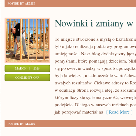
POSTED BY ADMIN
Nowinki i zmiany w 
To miejsce stworzone z myślą o kształceni
tylko jako realizacja podstawy programowe
umiejętności. Nasz blog dydaktyczny łącz
pomysłami, które pomagają dzieciom, bli
się po świecie wiedzy w sposób uporządk
MARCH - 8 - 2026
była łatwiejsza, a jednocześnie wartościow
ON
COMMENTS OFF
trwałych rezultatów. Ciekawe adresy to Ro
NOWINKI
w edukacji Strona rozwija ideę, że zrozumi
I
którym liczy się systematyczność, wewnęt
ZMIANY
podejście. Dlatego w naszych treściach p
W
jak porcjować materiał na
[ Read More ]
EDUKACJI
POSTED BY ADMIN