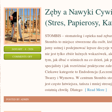
Zęby a Nawyki Cywi
(Stres, Papierosy, K
STOMBIS – stomatolog i opieka nad zębam
Stombis to miejsce stworzone dla osób, kt
jamy ustnej i podejmować lepsze decyzje 
JANUARY - 4 - 2026
nie jest tylko zbiór luźnych wskazówek, 
ON
COMMENTS OFF
tym, jak dbać o uśmiech na co dzień, jak 
ZĘBY
specjalisty i jak rozróżniać praktyczne za
A
Ciekawe kategorie to Endodoncja (Leczeni
NAWYKI
Twarzy i Wymowa. W centrum Stombis stoi
CYWILIZACYJNE
jest często łatwiejsza, tańsza i mniej stre
(STRES,
ostatnią chwilę. Dlatego
[ Read More ]
PAPIEROSY,
POSTED BY ADMIN
KAWA)