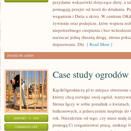
przydatne wskazówki dotyczące diety, a tak
DIETA
pomagają przejść od teorii do działania. P
PRZY
weganizm i Dieta a skóra. W centrum OKdi
CHOROBACH
żywienie oraz podejście, które wspiera re
AUTOIMMUNOLOGICZNYCH
niepotrzebnego cierpienia i bez wchodzeni
narzucać jedną słuszną drogę, strona poka
dopasowana. Dla
[ Read More ]
POSTED BY ADMIN
Case study ogrodów
KącikOgrodniczy.pl to miejsce stworzone dl
którzy chcą rozwijać swój ogród, warzywn
Strona łączy w sobie poradnik o kwiatach,
balkonowych, a jednocześnie inspiruje do
rok. Niezależnie od tego, czy masz małą dzi
JANUARY - 5 - 2026
pomogą Ci zorganizować pracę, uniknąć bł
ON
COMMENTS OFF