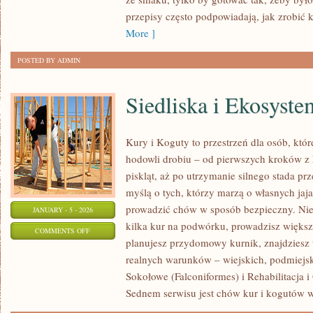
przepisy często podpowiadają, jak zrobić 
More ]
POSTED BY ADMIN
Siedliska i Ekosyst
Kury i Koguty to przestrzeń dla osób, któ
hodowli drobiu – od pierwszych kroków z
piskląt, aż po utrzymanie silnego stada prz
myślą o tych, którzy marzą o własnych jaja
prowadzić chów w sposób bezpieczny. Niez
JANUARY - 5 - 2026
kilka kur na podwórku, prowadzisz większ
ON
COMMENTS OFF
planujesz przydomowy kurnik, znajdziesz 
SIEDLISKA
realnych warunków – wiejskich, podmiejsk
I
Sokołowe (Falconiformes) i Rehabilitacja 
EKOSYSTEMY
Sednem serwisu jest chów kur i kogutów w