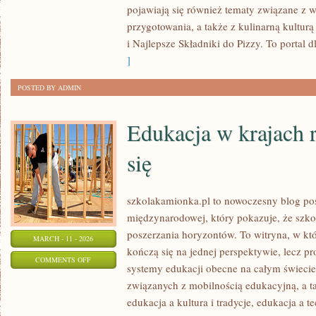
pojawiają się również tematy związane z 
przygotowania, a także z kulinarną kulturą 
i Najlepsze Składniki do Pizzy. To portal 
]
POSTED BY ADMIN
Edukacja w krajach 
się
szkolakamionka.pl to nowoczesny blog po
międzynarodowej, który pokazuje, że szk
poszerzania horyzontów. To witryna, w kt
MARCH - 11 - 2026
kończą się na jednej perspektywie, lecz p
ON
COMMENTS OFF
systemy edukacji obecne na całym świecie.
EDUKACJA
związanych z mobilnością edukacyjną, a ta
W
edukacja a kultura i tradycje, edukacja a 
KRAJACH