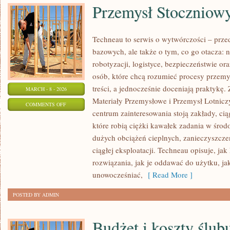
Przemysł Stoczniow
Techneau to serwis o wytwórczości – prze
bazowych, ale także o tym, co go otacza: na
robotyzacji, logistyce, bezpieczeństwie or
osób, które chcą rozumieć procesy przem
treści, a jednocześnie doceniają praktykę.
MARCH - 8 - 2026
Materiały Przemysłowe i Przemysł Lotnic
ON
COMMENTS OFF
centrum zainteresowania stoją zakłady, ci
PRZEMYSŁ
które robią ciężki kawałek zadania w śro
STOCZNIOWY
dużych obciążeń cieplnych, zanieczyszcze
ciągłej eksploatacji. Techneau opisuje, jak 
rozwiązania, jak je oddawać do użytku, ja
unowocześniać,
[ Read More ]
POSTED BY ADMIN
Budżet i koszty ślub