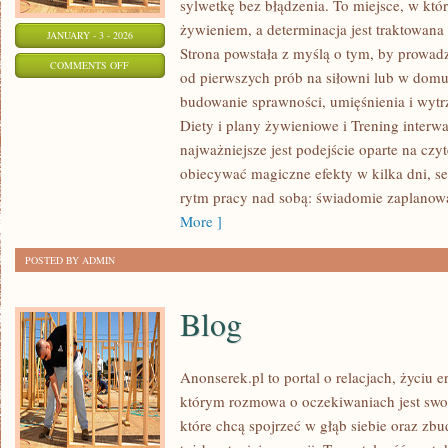
sylwetkę bez błądzenia. To miejsce, w któr
żywieniem, a determinacja jest traktowana
JANUARY - 3 - 2026
Strona powstała z myślą o tym, by prowad
ON
COMMENTS OFF
od pierwszych prób na siłowni lub w dom
DIETA
budowanie sprawności, umięśnienia i wytr
WEGAŃSKA
Diety i plany żywieniowe i Trening interwa
I
najważniejsze jest podejście oparte na czyt
WEGETARIAŃSKA
obiecywać magiczne efekty w kilka dni, s
W
rytm pracy nad sobą: świadomie zaplanow
SPORCIE
More ]
POSTED BY ADMIN
Blog
Anonserek.pl to portal o relacjach, życiu 
którym rozmowa o oczekiwaniach jest swob
które chcą spojrzeć w głąb siebie oraz zbu