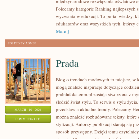
międzynarodowe rozwiązania oświatowe cz
ROZWIJAJĄCYCH
Polecamy kategorie Ranking najlepszych sz
SIĘ
wyzwania w edukacji. To portal wiedzy, k
edukatorów oraz wszystkich tych, którzy c
More ]
POSTED BY ADMIN
Prada
Blog o trendach modowych to miejsce, w k
mogą znaleźć inspiracje dotyczące codzienn
pralniafoka.com.pl została stworzona z my
śledzić świat stylu. To serwis o stylu życi
przedstawia aktualne trendy. Polecamy Her
MARCH - 10 - 2026
można znaleźć rozbudowane teksty, które 
ON
COMMENTS OFF
stylizacji. Autorzy publikacji starają się 
PRADA
sposób przystępny. Dzięki temu czytelnic