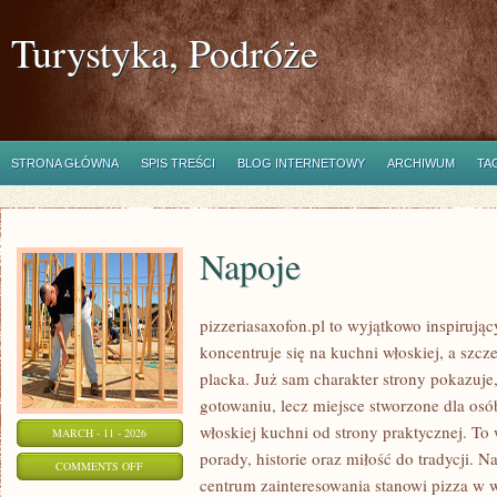
Turystyka, Podróże
STRONA GŁÓWNA
SPIS TREŚCI
BLOG INTERNETOWY
ARCHIWUM
TA
Napoje
pizzeriasaxofon.pl to wyjątkowo inspirując
koncentruje się na kuchni włoskiej, a szcz
placka. Już sam charakter strony pokazuje, 
gotowaniu, lecz miejsce stworzone dla os
włoskiej kuchni od strony praktycznej. To 
MARCH - 11 - 2026
porady, historie oraz miłość do tradycji. N
ON
COMMENTS OFF
centrum zainteresowania stanowi pizza w w
NAPOJE