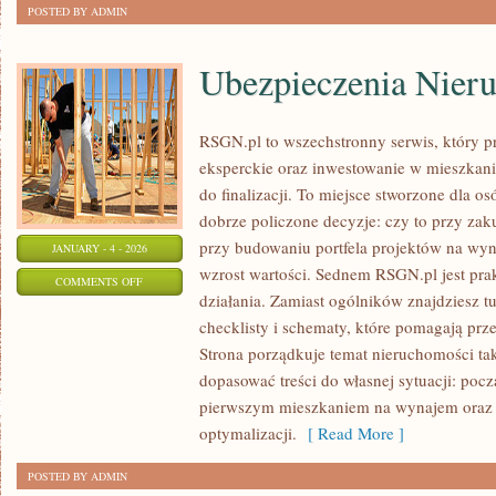
POSTED BY ADMIN
Ubezpieczenia Nier
RSGN.pl to wszechstronny serwis, który p
eksperckie oraz inwestowanie w mieszkan
do finalizacji. To miejsce stworzone dla 
dobrze policzone decyzje: czy to przy za
przy budowaniu portfela projektów na wyna
JANUARY - 4 - 2026
wzrost wartości. Sednem RSGN.pl jest pr
ON
COMMENTS OFF
działania. Zamiast ogólników znajdziesz t
UBEZPIECZENIA
checklisty i schematy, które pomagają prz
NIERUCHOMOŚCI
Strona porządkuje temat nieruchomości tak
dopasować treści do własnej sytuacji: pocz
pierwszym mieszkaniem na wynajem oraz 
optymalizacji.
[ Read More ]
POSTED BY ADMIN