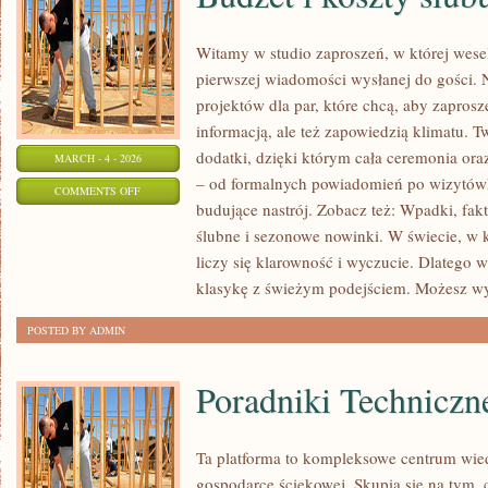
Witamy w studio zaproszeń, w której wesel
pierwszej wiadomości wysłanej do gości. 
projektów dla par, które chcą, aby zaprosz
informacją, ale też zapowiedzią klimatu. T
dodatki, dzięki którym cała ceremonia oraz
MARCH - 4 - 2026
– od formalnych powiadomień po wizytówki
ON
COMMENTS OFF
budujące nastrój. Zobacz też: Wpadki, fakt
BUDŻET
ślubne i sezonowe nowinki. W świecie, w k
I
liczy się klarowność i wyczucie. Dlatego 
KOSZTY
klasykę z świeżym podejściem. Możesz w
ŚLUBU
POSTED BY ADMIN
Poradniki Techniczn
Ta platforma to kompleksowe centrum wied
gospodarce ściekowej. Skupia się na tym, 