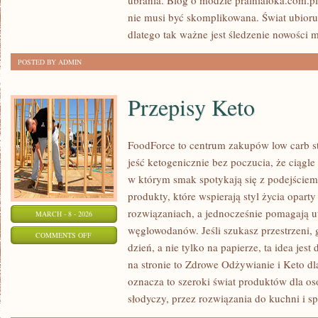
ubrania. Blog o modzie pralniafoka.com.pl 
nie musi być skomplikowana. Świat ubioru
dlatego tak ważne jest śledzenie nowości
POSTED BY ADMIN
Przepisy Keto
FoodForce to centrum zakupów low carb st
jeść ketogenicznie bez poczucia, że ciągle
w którym smak spotykają się z podejście
produkty, które wspierają styl życia opar
rozwiązaniach, a jednocześnie pomagają u
MARCH - 8 - 2026
węglowodanów. Jeśli szukasz przestrzeni, g
ON
COMMENTS OFF
dzień, a nie tylko na papierze, ta idea jes
PRZEPISY
na stronie to Zdrowe Odżywianie i Keto d
KETO
oznacza to szeroki świat produktów dla o
słodyczy, przez rozwiązania do kuchni i sp