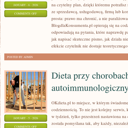
na czytelny plan, dzięki któremu potrafis
JANUARY - 6 - 2026
ze sprzedawcą, usługodawcą, firmą lub kon
ON
COMMENTS OFF
prosta: prawo ma chronić, a nie paraliżowa
SPRAWY
BlogdlaKonsumenta.pl opierają się na cod
CODZIENNE
odpowiadają na pytania, które naprawdę p
jak napisać skuteczne pismo, jak działa 
efekcie czytelnik nie dostaje teoretycznego
POSTED BY ADMIN
Dieta przy chorobac
autoimmunologiczn
OKdieta.pl to miejsce, w którym świadome
codziennością. To nie jest kolejny serwis,
w tydzień, tylko przestrzeń nastawiona na
JANUARY - 5 - 2026
została pomyślana tak, aby każdy, niezależ
ON
COMMENTS OFF