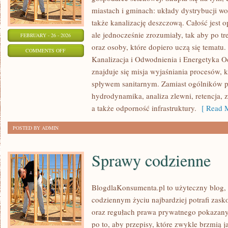
miastach i gminach: układy dystrybucji wo
także kanalizację deszczową. Całość jest 
ale jednocześnie zrozumiały, tak aby po tr
FEBRUARY - 26 - 2026
oraz osoby, które dopiero uczą się tematu.
ON
COMMENTS OFF
Kanalizacja i Odwodnienia i Energetyka O
PORADNIKI
znajduje się misja wyjaśniania procesów, 
TECHNICZNE
spływem sanitarnym. Zamiast ogólników po
hydrodynamika, analiza zlewni, retencja,
a także odporność infrastruktury.
[ Read M
POSTED BY ADMIN
Sprawy codzienne
BlogdlaKonsumenta.pl to użyteczny blog, 
codziennym życiu najbardziej potrafi zas
oraz regułach prawa prywatnego pokazanyc
po to, aby przepisy, które zwykle brzmią 