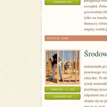
pielęgnacji roz
ON
COMMENTS OFF
rozsądek. Pole
GLOSSIER
przewodnim blog
(USA)
tylko na trend
tłumaczy różni
między redukcj
POSTED BY ADMIN
Środowi
makmetalik.pl
ponownego wyk
odzysku. To mie
rynek materiał
przebiega proc
FEBRUARY - 23 - 2026
odpadami ma zn
ON
COMMENTS OFF
skupia się na 
ŚRODOWISKO
rzeczy w zysk,