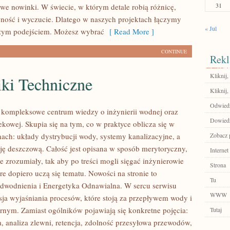
31
owe nowinki. W świecie, w którym detale robią różnicę,
owność i wyczucie. Dlatego w naszych projektach łączymy
« Jul
eżym podejściem. Możesz wybrać
[ Read More ]
CONTINUE
Rekl
Kliknij,
iki Techniczne
Kliknij,
Odwiedź 
o kompleksowe centrum wiedzy o inżynierii wodnej oraz
Dowiedz 
ekowej. Skupia się na tym, co w praktyce oblicza się w
nach: układy dystrybucji wody, systemy kanalizacyjne, a
Zobacz p
cję deszczową. Całość jest opisana w sposób merytoryczny,
Internet
e zrozumiały, tak aby po treści mogli sięgać inżynierowie
Strona
re dopiero uczą się tematu. Nowości na stronie to
Tu
Odwodnienia i Energetyka Odnawialna. W sercu serwisu
WWW
isja wyjaśniania procesów, które stoją za przepływem wody i
rnym. Zamiast ogólników pojawiają się konkretne pojęcia:
Tutaj
 analiza zlewni, retencja, zdolność przesyłowa przewodów,