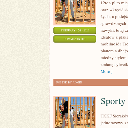
12ton.pl to mi
oraz wkręcić si
życia, a podejś
sprawdzonych k
nawyki, tutaj z
FEBRUARY - 24 - 2026
ideałów z plaka
ON
COMMENTS OFF
mobilność i Tr
TRENINGI
planem a dbało
SIŁOWE
między stylem 
zmianę sylwetki
More ]
POSTED BY ADMIN
Sporty
TKKF Sieraków 
jednorazowy zry