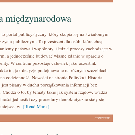
ka międzynarodowa
l to portal publicystyczny, który skupia się na świadomym
w życiu publicznym. To przestrzeń dla osób, które chcą
nizmy państwa i wspólnoty, śledzić procesy zachodzące w
ym, a jednocześnie budować własne zdanie w oparciu o
menty. W centrum pozostaje człowiek jako uczestnik
także to, jak decyzje podejmowane na różnych szczeblach
 na codzienność. Nowości na stronie Polityka i Historia
g jest pisany w duchu porządkowania informacji bez
. Chodzi o to, by tematy takie jak system rządów, władza
olności jednostki czy procedury demokratyczne stały się
 miejsce, w
[ Read More ]
CONTINUE