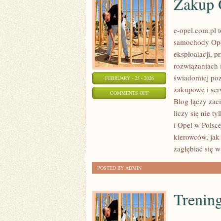
Zakup 
e-opel.com.pl 
samochody Opel
eksploatacji, 
rozwiązaniach 
świadomiej poz
FEBRUARY - 25 - 2026
zakupowe i ser
ON
COMMENTS OFF
Blog łączy zac
ZAKUP
liczy się nie t
OPLA
i Opel w Polsc
–
kierowców, jak
PORADNIK
zagłębiać się w
POSTED BY ADMIN
Trening