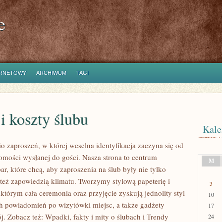
e
ERNETOWY
ARCHIWUM
TAGI
i koszty ślubu
Kale
o zaproszeń, w której weselna identyfikacja zaczyna się od
omości wysłanej do gości. Nasza strona to centrum
M
ar, które chcą, aby zaproszenia na ślub były nie tylko
 też zapowiedzią klimatu. Tworzymy stylową papeterię i
3
 którym cała ceremonia oraz przyjęcie zyskują jednolity styl
10
h powiadomień po wizytówki miejsc, a także gadżety
17
j. Zobacz też: Wpadki, fakty i mity o ślubach i Trendy
24