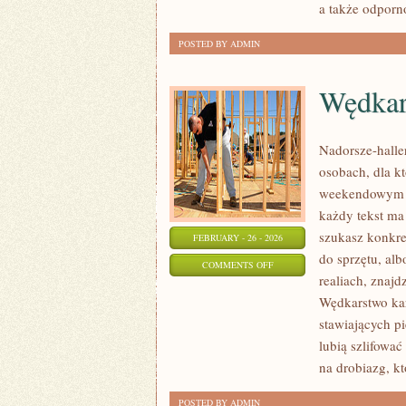
a także odporno
POSTED BY ADMIN
Wędkar
Nadorsze-haller
osobach, dla k
weekendowym ho
każdy tekst ma 
szukasz konkr
FEBRUARY - 26 - 2026
do sprzętu, alb
ON
COMMENTS OFF
realiach, znajd
WĘDKARSTWO
Wędkarstwo kar
W
stawiających p
KULTURZE
lubią szlifować
na drobiazg, k
POSTED BY ADMIN