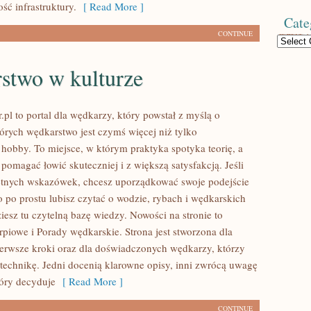
ść infrastruktury.
[ Read More ]
Cate
CONTINUE
Categories
stwo w kulturze
.pl to portal dla wędkarzy, który powstał z myślą o
tórych wędkarstwo jest czymś więcej niż tylko
bby. To miejsce, w którym praktyka spotyka teorię, a
pomagać łowić skuteczniej i z większą satysfakcją. Jeśli
etnych wskazówek, chcesz uporządkować swoje podejście
o po prostu lubisz czytać o wodzie, rybach i wędkarskich
ziesz tu czytelną bazę wiedzy. Nowości na stronie to
piowe i Porady wędkarskie. Strona jest stworzona dla
ierwsze kroki oraz dla doświadczonych wędkarzy, którzy
 technikę. Jedni docenią klarowne opisy, inni zwrócą uwagę
tóry decyduje
[ Read More ]
CONTINUE