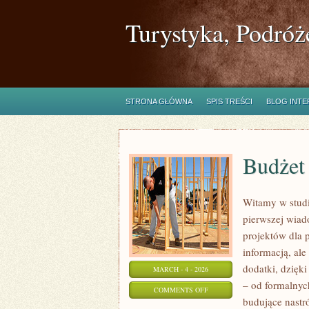
Turystyka, Podróż
STRONA GŁÓWNA
SPIS TREŚCI
BLOG INT
Budżet 
Witamy w studi
pierwszej wiad
projektów dla p
informacją, ale
dodatki, dzięki
MARCH - 4 - 2026
– od formalnyc
ON
COMMENTS OFF
budujące nastró
BUDŻET