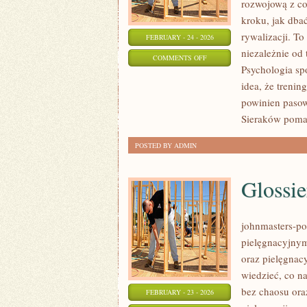
rozwojową z co
kroku, jak dba
rywalizacji. To
FEBRUARY - 24 - 2026
niezależnie od 
ON
COMMENTS OFF
Psychologia sp
SPORTY
idea, że trenin
INDYWIDUALNE
powinien paso
Sieraków poma
POSTED BY ADMIN
Glossi
johnmasters-pol
pielęgnacyjnym
oraz pielęgnacy
wiedzieć, co na
bez chaosu ora
FEBRUARY - 23 - 2026