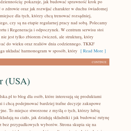
dziennością: pokazuje, jak budować sprawność krok po
ć o zdrowie oraz jak rozwijać charakter w duchu świadomej
 miejsce dla tych, którzy chcą trenować rozsądniej,
tego, czy są na etapie regularnej pracy nad sobą. Polecamy
ortu i Regeneracja i odpoczynek. W centrum serwisu stoi
g nie jest tylko zbiorem ćwiczeń, ale strukturą, który
wać do wieku oraz realiów dnia codziennego. TKKF
ga układać harmonogram w sposób, który
[ Read More ]
CONTINUE
er (USA)
ska.pl to blog dla osób, które interesują się produktami
i i chcą podejmować bardziej trafne decyzje zakupowe
jne. To miejsce stworzone z myślą o tych, którzy lubią
kładają na ciało, jak działają składniki i jak budować rutynę
z bez przypadkowych wyborów. Strona skupia się na