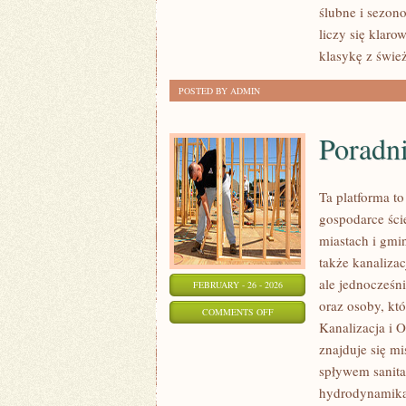
ślubne i sezon
I
liczy się klar
KOSZTY
klasykę z świ
ŚLUBU
POSTED BY ADMIN
Poradn
Ta platforma t
gospodarce ści
miastach i gmi
także kanaliza
ale jednocześni
FEBRUARY - 26 - 2026
oraz osoby, któ
ON
COMMENTS OFF
Kanalizacja i 
PORADNIKI
znajduje się m
TECHNICZNE
spływem sanita
hydrodynamika,