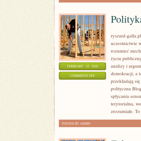
Polity
ryszard-galla.p
uczestnictwie 
rozumieć mecha
życiu publiczn
analizy i argu
FEBRUARY - 25 - 2026
demokracji, a 
ON
COMMENTS OFF
przekładają się
POLITYKA
polityczna Blo
MIĘDZYNARODOWA
spłycania sensu
terytorialna, w
zrozumiałe. To
POSTED BY ADMIN