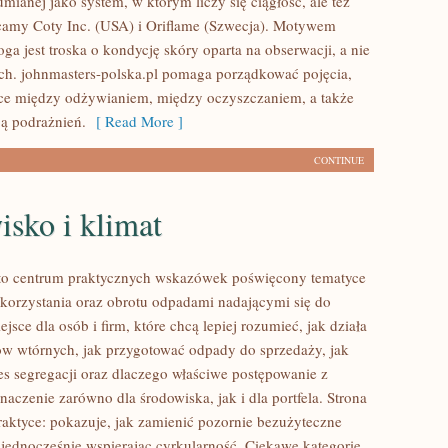
umianej jako system, w którym liczy się ciągłość, ale też
camy Coty Inc. (USA) i Oriflame (Szwecja). Motywem
a jest troska o kondycję skóry oparta na obserwacji, a nie
ach. johnmasters-polska.pl pomaga porządkować pojęcia,
ce między odżywianiem, między oczyszczaniem, a także
ą podrażnień.
[ Read More ]
CONTINUE
sko i klimat
 to centrum praktycznych wskazówek poświęcony tematyce
orzystania oraz obrotu odpadami nadającymi się do
jsce dla osób i firm, które chcą lepiej rozumieć, jak działa
ów wtórnych, jak przygotować odpady do sprzedaży, jak
es segregacji oraz dlaczego właściwe postępowanie z
aczenie zarówno dla środowiska, jak i dla portfela. Strona
praktyce: pokazuje, jak zamienić pozornie bezużyteczne
 jednocześnie wspierając cyrkularność. Ciekawe kategorie