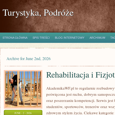
Turystyka, Podróże
STRONA GŁÓWNA
SPIS TREŚCI
BLOG INTERNETOWY
ARCHIWUM
TA
Archive for June 2nd, 2026
Rehabilitacja i Fizjo
AkademikaWF.pl to regularnie rozbudowyw
poświęcona jest ruchu, dobrym samopoczu
oraz poszerzaniu kompetencji. Serwis jest 
studentów, sportowców, trenerów oraz wsz
zdrowym stylem życia. Ciekawe kategorie t
JUNE - 2 - 2026