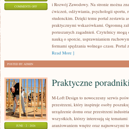
i Rozwój Zawodowy. Na stronie można znal
ON
COMMENTS OFF
ćwiczeń, odżywiania, psychologii sportu, r
REHABILITACJA
studenckim. Dzięki temu portal zestawia a
I
praktycznymi wskazówkami. Ogromną zalet
FIZJOTERAPIA
poruszanych zagadnień. Czytelnicy mogą 
nauką o sporcie, usprawnianiem ruchowy
formami spędzania wolnego czasu. Portal 
Read More ]
POSTED BY ADMIN
Praktyczne poradnik
M-Loft Design to nowoczesny serwis pośw
przestrzeni, który inspiruje osoby poszu
urządzenie domu oraz przestrzeni industria
wszystkich, którzy interesują się tematam
aranżowaniem wnętrz oraz najnowszymi tr
JUNE - 2 - 2026