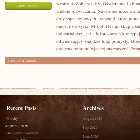
wystroju. Zobacz także Oświetlenie i klim
ON
COMMENTS OFF
wielkie rozwiązania. Na stronie można zna
PRAKTYCZNE
dotyczące stylowych aranżacji, które pom
PORADNIKI
miejsce do życia. M-Loft Design skupia s
industrialnych, jak i luksusowych koncepc
odwiedzający znajdzie tutaj pomysły, któ
podczas remontu własnej przestrzeni. Porta
POSTED BY ADMIN
Recent Posts
Archives
Włochy
August 2026
August 9, 2026
July 2026
Diety przy chorobach
June 2026