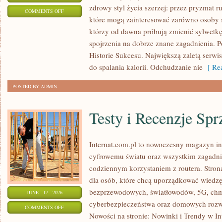
zdrowy styl życia szerzej: przez pryzmat r
ON
COMMENTS OFF
które mogą zainteresować zarówno osoby sz
RELAKS
którzy od dawna próbują zmienić sylwetkę
spojrzenia na dobrze znane zagadnienia. P
Historie Sukcesu. Największą zaletą serwis
do spalania kalorii. Odchudzanie nie
[ Rea
POSTED BY ADMIN
Testy i Recenzje Spr
Internat.com.pl to nowoczesny magazyn i
cyfrowemu światu oraz wszystkim zagadnie
codziennym korzystaniem z routera. Stro
dla osób, które chcą uporządkować wiedzę o
bezprzewodowych, światłowodów, 5G, chm
JUNE - 17 - 2026
cyberbezpieczeństwa oraz domowych rozw
ON
COMMENTS OFF
Nowości na stronie: Nowinki i Trendy w Int
TESTY