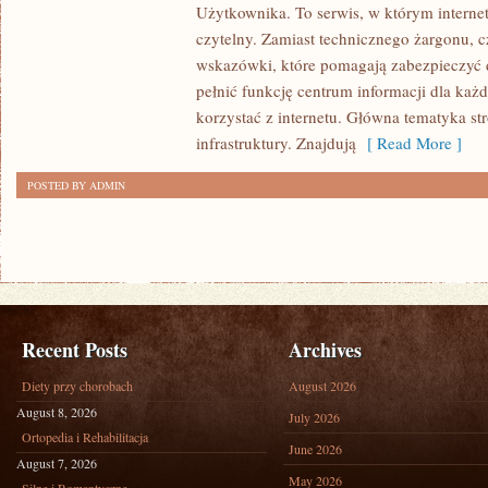
Użytkownika. To serwis, w którym interne
I
czytelny. Zamiast technicznego żargonu, c
RECENZJE
wskazówki, które pomagają zabezpieczyć 
SPRZĘTU
pełnić funkcję centrum informacji dla każ
korzystać z internetu. Główna tematyka st
infrastruktury. Znajdują
[ Read More ]
POSTED BY ADMIN
Recent Posts
Archives
Diety przy chorobach
August 2026
August 8, 2026
July 2026
Ortopedia i Rehabilitacja
June 2026
August 7, 2026
May 2026