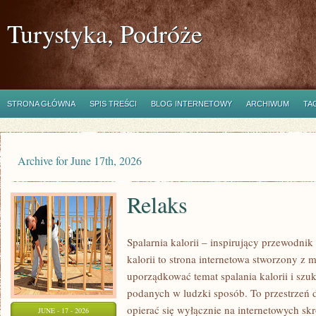
Turystyka, Podróże
STRONA GŁÓWNA
SPIS TREŚCI
BLOG INTERNETOWY
ARCHIWUM
TA
Archive for June 17th, 2026
Relaks
Spalarnia kalorii – inspirujący przewodni
kalorii to strona internetowa stworzony z 
uporządkować temat spalania kalorii i szu
podanych w ludzki sposób. To przestrzeń d
opierać się wyłącznie na internetowych skr
JUNE - 17 - 2026