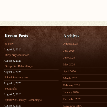
Recent Posts
Archives
Włochy
August 2026
August 9, 2026
July 2026
Diety przy chorobach
June 2026
August 8, 2026
May 2026
Ortopedia i Rehabilitacja
April 2026
August 7, 2026
Silne i Romantyczne
March 2026
August 6, 2026
February 2026
Fotografia
January 2026
August 5, 2026
December 2025
Sportowe Gadżety i Technologie
August 4, 2026
November 2025