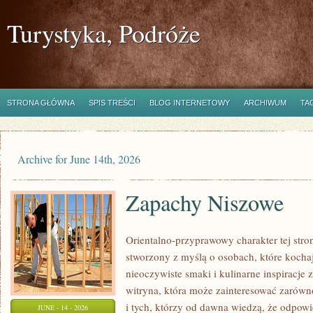
Turystyka, Podróże
STRONA GŁÓWNA
SPIS TREŚCI
BLOG INTERNETOWY
ARCHIWUM
TA
Archive for June 14th, 2026
Zapachy Niszowe
Orientalno-przyprawowy charakter tej stron
stworzony z myślą o osobach, które kocha
nieoczywiste smaki i kulinarne inspiracje 
witryna, która może zainteresować zarówn
i tych, którzy od dawna wiedzą, że odpow
JUNE - 14 - 2026