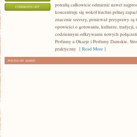
potrafią całkowicie odmienić nawet najpro
ON
COMMENTS OFF
koncentruje się wokół kuchni pełnej zapach
ZAPACHY
znacznie szerszy, ponieważ przyprawy są 
NISZOWE
opowieści o gotowaniu, kulturze, tradycj
codziennym odkrywaniu nowych połącze
Perfumy a Okazje i Perfumy Damskie. Str
praktyczny
[ Read More ]
POSTED BY ADMIN